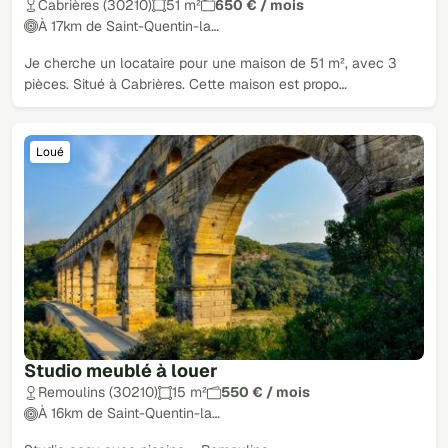
Cabrières (30210)
51 m²
650 € / mois
À 17km de Saint-Quentin-la…
Je cherche un locataire pour une maison de 51 m², avec 3
pièces. Situé à Cabrières. Cette maison est propo…
Loué
Studio meublé à louer
Remoulins (30210)
15 m²
550 € / mois
À 16km de Saint-Quentin-la…