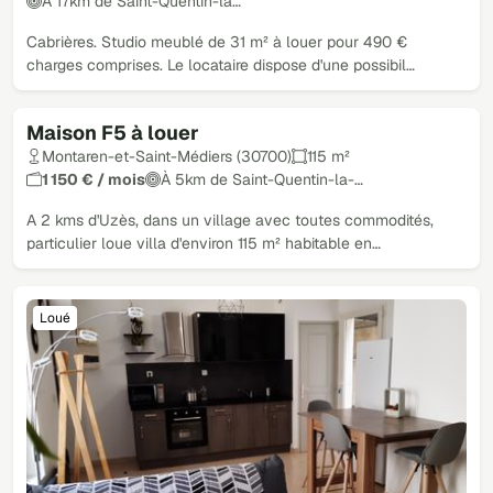
À 17km de Saint-Quentin-la…
Cabrières. Studio meublé de 31 m² à louer pour 490 €
charges comprises. Le locataire dispose d'une possibil…
Maison F5 à louer
Loué
Montaren-et-Saint-Médiers (30700)
115 m²
1 150 € / mois
À 5km de Saint-Quentin-la-…
A 2 kms d'Uzès, dans un village avec toutes commodités,
particulier loue villa d'environ 115 m² habitable en…
Loué