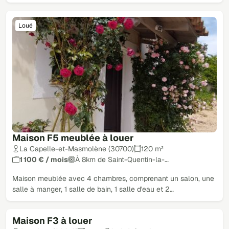
Loué
Maison F5 meublée à louer
La Capelle-et-Masmolène (30700)
120 m²
1 100 € / mois
À 8km de Saint-Quentin-la-…
Maison meublée avec 4 chambres, comprenant un salon, une
salle à manger, 1 salle de bain, 1 salle d'eau et 2…
Maison F3 à louer
Loué