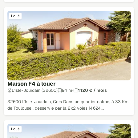
Loué
Maison F4 à louer
L'Isle-Jourdain (32600)
94 m²
1 120 € / mois
32600 L'Isle-Jourdain, Gers Dans un quartier calme, à 33 Km
de Toulouse , desservie par la 2x2 voies N 624,…
Loué