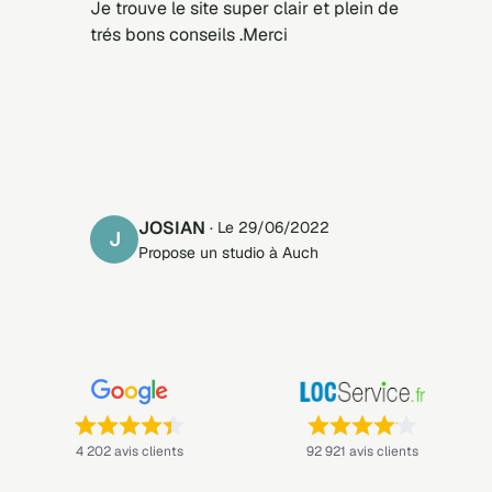
Je trouve le site super clair et plein de
trés bons conseils .Merci
JOSIAN
· Le 29/06/2022
J
Propose un studio à Auch
Note : 4,4 sur 5 —
Note : 4,1 sur 5 —
4 202 avis clients
92 921 avis clients