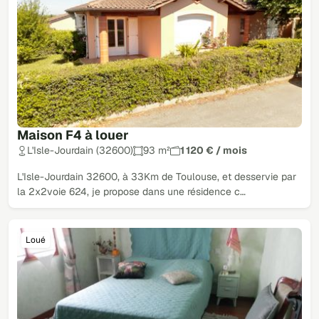
Maison F4 à louer
L'Isle-Jourdain (32600)
93 m²
1 120 € / mois
L'Isle-Jourdain 32600, à 33Km de Toulouse, et desservie par
la 2x2voie 624, je propose dans une résidence c…
Loué