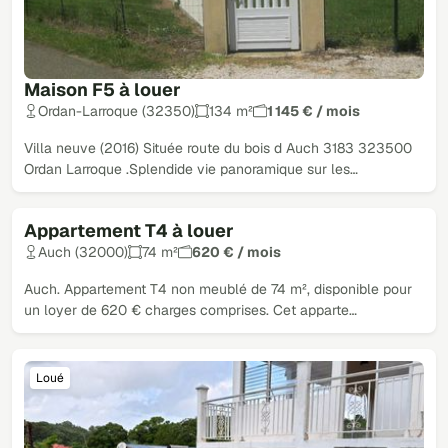
Maison F5 à louer
Ordan-Larroque (32350)
134 m²
1 145 € / mois
Villa neuve (2016) Située route du bois d Auch 3183 323500
Ordan Larroque .Splendide vie panoramique sur les…
Appartement T4 à louer
Loué
Auch (32000)
74 m²
620 € / mois
Auch. Appartement T4 non meublé de 74 m², disponible pour
un loyer de 620 € charges comprises. Cet apparte…
Loué