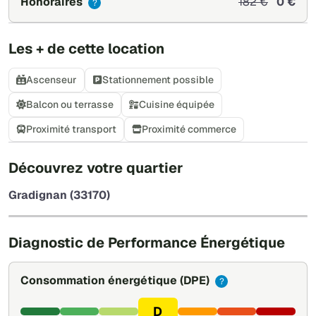
Honoraires
182 €
0 €
?
Les + de cette location
Ascenseur
Stationnement possible
Balcon ou terrasse
Cuisine équipée
Proximité transport
Proximité commerce
+
Découvrez votre quartier
−
Gradignan (33170)
Leaflet
|
©
OpenStreetMap
Diagnostic de Performance Énergétique
Consommation énergétique
(DPE)
?
D