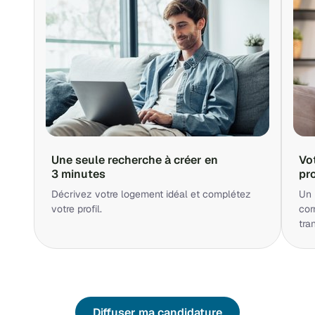
Une seule recherche à créer en
Vo
3 minutes
pr
Décrivez votre logement idéal et complétez
Un 
votre profil.
cor
tra
Diffuser ma candidature