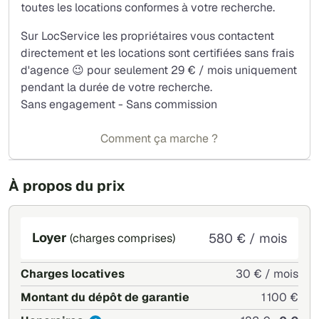
Talence / Pessac Bordeaux 2,3, et 4 IUT et écoles. La
toutes les locations conformes à votre recherche.
proximité des commerces / transports en commun (lignes
Sur LocService les propriétaires vous contactent
bus N° 10,21,31,31 et 35, Tram B (direct Bordeaux centre)
directement et les locations sont certifiées sans frais
sont des atouts supplémentaires.
d'agence 😉 pour seulement 29 € / mois uniquement
Caution parentale demandée
pendant la durée de votre recherche.
Sans engagement - Sans commission
Comment ça marche ?
À propos du prix
Loyer
580 € / mois
(charges comprises)
Charges locatives
30 € / mois
Montant du dépôt de garantie
1 100 €