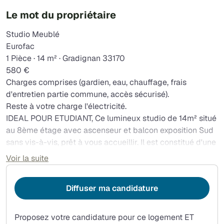
Le mot du propriétaire
Studio Meublé
Eurofac
1 Pièce · 14 m² · Gradignan 33170
580 €
Charges comprises (gardien, eau, chauffage, frais
d'entretien partie commune, accès sécurisé).
Reste à votre charge l'électricité.
IDEAL POUR ETUDIANT, Ce lumineux studio de 14m² situé
au 8ème étage avec ascenseur et balcon exposition Sud
sans vis-à-vis, prêt à vous accueillir. Il est constitué d'une
entrée-kitchenette aménagée et équipée (vaisselle,
Voir la suite
Micro-onde, TV, cafetière) une pièce de vie avec clic-clac,
table, placard intégré ouvert sur un balcon, une salle
Diffuser ma candidature
d'eau avec un WC.
Une place de parking.
Situé à Gradignan au pied du campus Universitaire
Proposez votre candidature pour ce logement ET