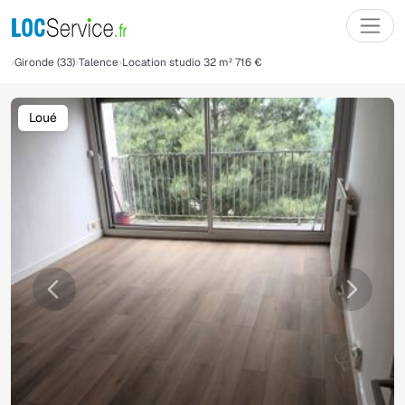
Gironde (33)
Talence
Location studio 32 m² 716 €
Loué
Précédente
Suivant