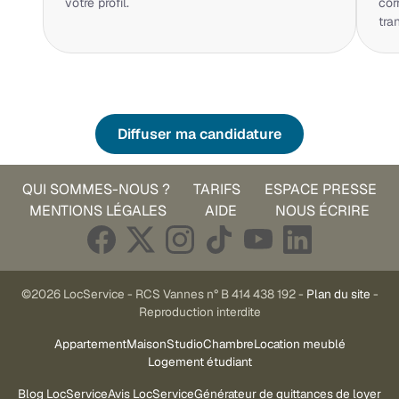
votre profil.
cor
tra
Diffuser ma candidature
QUI SOMMES-NOUS ?
TARIFS
ESPACE PRESSE
MENTIONS LÉGALES
AIDE
NOUS ÉCRIRE
©2026 LocService - RCS Vannes n° B 414 438 192 -
Plan du site
-
Reproduction interdite
Appartement
Maison
Studio
Chambre
Location meublé
Logement étudiant
Blog LocService
Avis LocService
Générateur de quittances de loyer