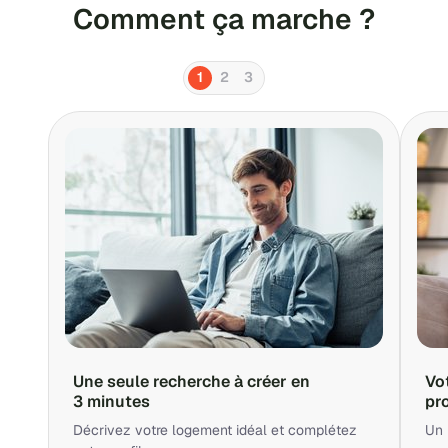
Comment ça marche ?
1
2
3
Une seule recherche à créer en
Vo
3 minutes
pr
Décrivez votre logement idéal et complétez
Un 