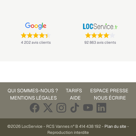
Note : 4,4 sur 5 —
Note : 4,1 sur 5 —
4 202 avis clients
92 863 avis clients
QUI SOMMES-NOUS ?
TARIFS
ESPACE PRESSE
MENTIONS LÉGALES
AIDE
NOUS ÉCRIRE
©2026 LocService - RCS Vannes n° B 414 438 192 -
Plan du site
-
Reproduction interdite