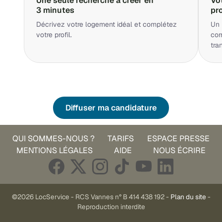
Une seule recherche à créer en
Vo
3 minutes
pr
Décrivez votre logement idéal et complétez
Un 
votre profil.
cor
tra
Diffuser ma candidature
QUI SOMMES-NOUS ?
TARIFS
ESPACE PRESSE
MENTIONS LÉGALES
AIDE
NOUS ÉCRIRE
©2026 LocService - RCS Vannes n° B 414 438 192 -
Plan du site
-
Reproduction interdite