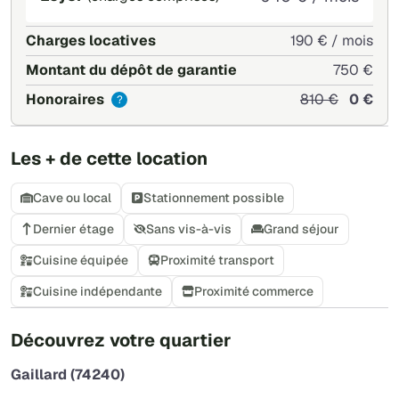
Charges locatives
190 € / mois
Montant du dépôt de garantie
750 €
Honoraires
810 €
0 €
?
Les + de cette location
Cave ou local
Stationnement possible
Dernier étage
Sans vis-à-vis
Grand séjour
Cuisine équipée
Proximité transport
Cuisine indépendante
Proximité commerce
+
Découvrez votre quartier
−
Gaillard (74240)
Leaflet
|
©
OpenStreetMap