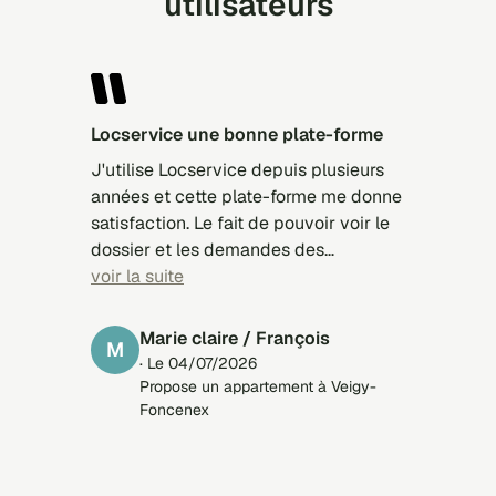
utilisateurs
locservice une bonne plate-forme
J'utilise Locservice depuis plusieurs
années et cette plate-forme me donne
satisfaction. Le fait de pouvoir voir le
dossier et les demandes des
candidats est très intéressant. Je
voir la suite
remarque que j'ai de meilleurs retours
avec Locservice qu'avec des plate-
Marie claire / François
M
formes payantes.
· Le 04/07/2026
Propose un appartement à Veigy-
Foncenex