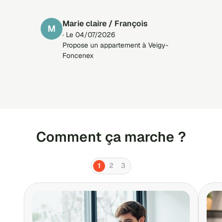
remarque que j'ai de meilleurs retours
avec Locservice qu'avec des plate-
Marie claire / François
M
formes payantes.
· Le 04/07/2026
Propose un appartement à Veigy-
Foncenex
Comment ça marche ?
1
2
3