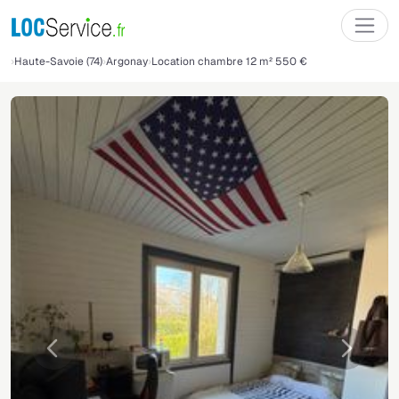
Haute-Savoie (74)
Argonay
Location chambre 12 m² 550 €
Précédente
Suivant