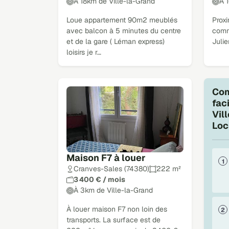
À 18km de Ville-la-Grand
À 
Loue appartement 90m2 meublés
Proxi
avec balcon à 5 minutes du centre
comm
et de la gare ( Léman express)
Juli
loisirs je r…
Com
fac
Vil
Loc
Maison F7 à louer
Cranves-Sales (74380)
222 m²
3 400 € / mois
À 3km de Ville-la-Grand
À louer maison F7 non loin des
transports. La surface est de