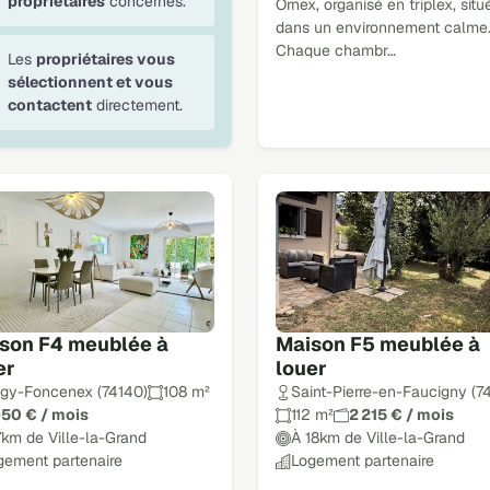
propriétaires
concernés.
Ornex, organisé en triplex, situ
dans un environnement calme
Chaque chambr…
Les
propriétaires vous
sélectionnent et vous
contactent
directement.
son F4 meublée à
Maison F5 meublée à
er
louer
igy-Foncenex (74140)
108 m²
Saint-Pierre-en-Faucigny (7
950 € / mois
112 m²
2 215 € / mois
7km de Ville-la-Grand
À 18km de Ville-la-Grand
gement partenaire
Logement partenaire