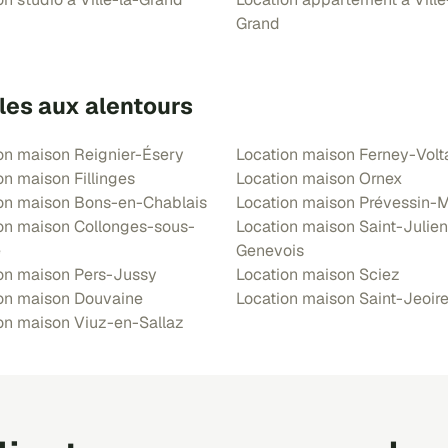
Grand
les aux alentours
on maison Reignier-Ésery
Location maison Ferney-Volt
on maison Fillinges
Location maison Ornex
on maison Bons-en-Chablais
Location maison Prévessin-
on maison Collonges-sous-
Location maison Saint-Julie
e
Genevois
on maison Pers-Jussy
Location maison Sciez
on maison Douvaine
Location maison Saint-Jeoir
on maison Viuz-en-Sallaz