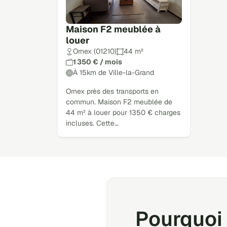
Maison F2 meublée à
louer
Ornex (01210)
44 m²
1 350 € / mois
À 15km de Ville-la-Grand
Ornex près des transports en
commun. Maison F2 meublée de
44 m² à louer pour 1350 € charges
incluses. Cette…
Pourquoi 