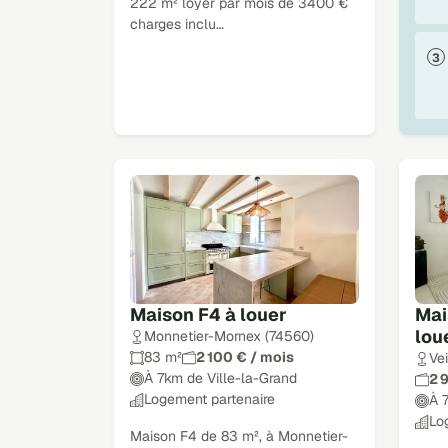
222 m² loyer par mois de 3400 €
charges inclu…
Maison F4 à louer
Mai
lou
Monnetier-Mornex (74560)
83 m²
2 100 € / mois
Ve
À 7km de Ville-la-Grand
2 
Logement partenaire
À 
Lo
Maison F4 de 83 m², à Monnetier-