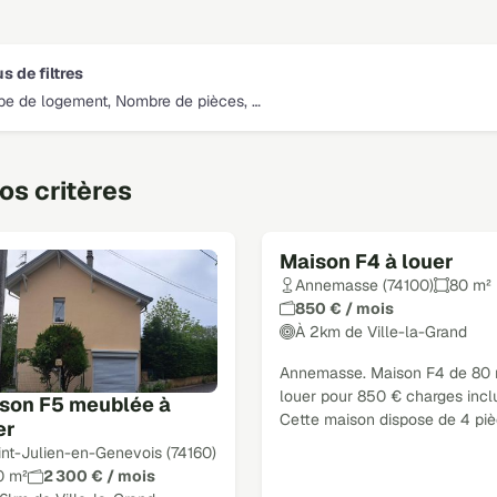
us de filtres
pe de logement, Nombre de pièces, …
s critères
Maison F4 à louer
Annemasse (74100)
80 m²
850 € / mois
À 2km de Ville-la-Grand
Annemasse. Maison F4 de 80 
louer pour 850 € charges incl
son F5 meublée à
Cette maison dispose de 4 piè
er
int-Julien-en-Genevois (74160)
0 m²
2 300 € / mois