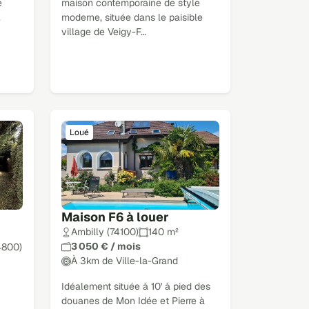
é
maison contemporaine de style
.
moderne, située dans le paisible
village de Veigy-F…
Loué
Maison F6 à louer
Ambilly (74100)
140 m²
3 050 € / mois
4800)
À 3km de Ville-la-Grand
Idéalement située à 10' à pied des
douanes de Mon Idée et Pierre à