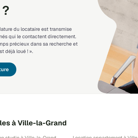
 ?
dature du locataire est transmise
nés qui le contactent directement.
emps précieux dans sa recherche et
st déjà loué ! ».
ture
les à Ville-la-Grand
on studio à Ville-la-Grand
Location appartement à Ville