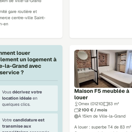
16km de Ville-la-Grand
mité gare routière et
erce centre-ville Saint-
en-en
ment louer
ilement un logement à
le-la-Grand avec
service ?
Maison F5 meublée à
Vous
décrivez votre
louer
location idéale
en
Ornex (01210)
83 m²
quelques clics.
2 100 € / mois
À 15km de Ville-la-Grand
Votre
candidature est
transmise aux
A louer : superbe T4 de 83 m²