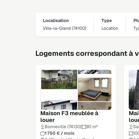
Localisation
Type
Pl
Ville-la-Grand (74100)
Location
Ty
Logements correspondant à vo
Maison F3 meublée à
Mai
louer
lou
Bonneville (74130)
90 m²
Sa
1 750 € / mois
10