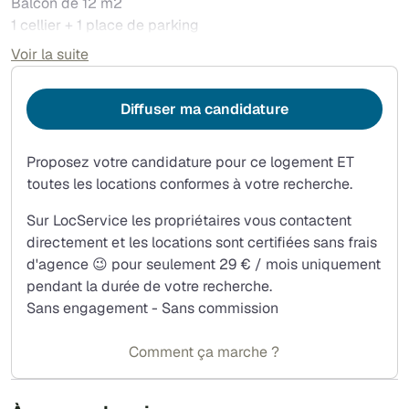
Balcon de 12 m2
1 cellier + 1 place de parking
Copropriété bien entretenue
Voir la suite
Quartier tertres-cuverons. Proche des commerces et
transports
Diffuser ma candidature
Pharmacie et dentiste, supérette, au pied de l'immeuble
Écoles maternelle et élémentaire à 4 min à pied, collège à
10min à pied.
Proposez votre candidature pour ce logement ET
Gare de Sceaux à 14 min à pied ou Bourg la reine à 17 min
toutes les locations conformes à votre recherche.
à pied. Bus 391 au pied de la résidence et 4 autres lignes
Sur LocService les propriétaires vous contactent
menant aux gares et métro ligne 4 à 5 min à pied.
directement et les locations sont certifiées sans frais
d'agence 😉 pour seulement 29 € / mois uniquement
pendant la durée de votre recherche.
Sans engagement - Sans commission
Comment ça marche ?