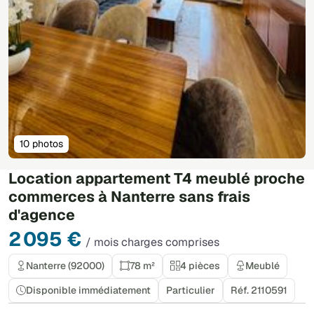
10 photos
Location appartement T4 meublé proche
commerces à Nanterre sans frais
d'agence
2 095 €
/ mois charges comprises
Nanterre (92000)
78 m²
4 pièces
Meublé
Disponible immédiatement
Particulier
Réf. 2110591