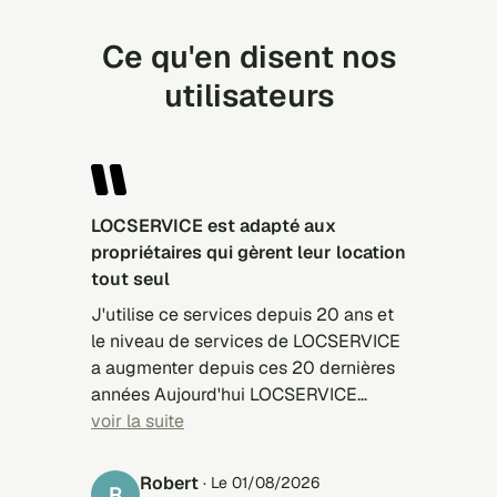
Ce qu'en disent nos
utilisateurs
LOCSERVICE est adapté aux
propriétaires qui gèrent leur location
tout seul
J'utilise ce services depuis 20 ans et
le niveau de services de LOCSERVICE
a augmenter depuis ces 20 dernières
années Aujourd'hui LOCSERVICE
présente des candidats mieux
voir la suite
sélectionnés, mieux adapté à
l'appartement à louer Le problème,
Robert
· Le 01/08/2026
R