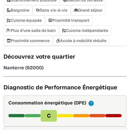
Baignoire
Sans vis-à-vis
Grand séjour
Cuisine équipée
Proximité transport
Plus d’une salle de bain
Cuisine indépendante
Proximité commerce
Accès à mobilité réduite
+
Découvrez votre quartier
−
Nanterre (92000)
Leaflet
|
©
OpenStreetMap
Diagnostic de Performance Énergétique
Consommation énergétique
(DPE)
?
C