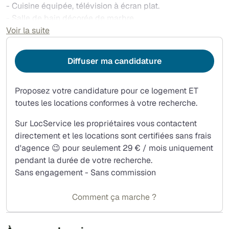
- Cuisine équipée, télévision à écran plat.
- Salle de bain décorée de marbre.
- Confortable lit double.
Voir la suite
- Terrasse privée de 10 m² offrant un espace extérieur
convivial.
Diffuser ma candidature
- Proximité des transports : à 6 minutes de la gare de
Bagneux (RER B) et à 10 minutes à pied de la station
Proposez votre candidature pour ce logement ET
Lucie-Aubrac-Bagneux (métro ligne 4).
toutes les locations conformes à votre recherche.
- Situé dans un quartier calme.
- Studio lumineux et bien équipé.
Sur LocService les propriétaires vous contactent
directement et les locations sont certifiées sans frais
Adresse : 113 Rue Des Blains, Bagneux 92220
d'agence 😉 pour seulement 29 € / mois uniquement
pendant la durée de votre recherche.
Sans engagement - Sans commission
Comment ça marche ?