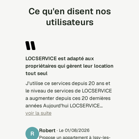
Ce qu'en disent nos
utilisateurs
LOCSERVICE est adapté aux
propriétaires qui gèrent leur location
tout seul
J'utilise ce services depuis 20 ans et
le niveau de services de LOCSERVICE
a augmenter depuis ces 20 dernières
années Aujourd'hui LOCSERVICE
présente des candidats mieux
voir la suite
sélectionnés, mieux adapté à
l'appartement à louer Le problème,
Robert
· Le 01/08/2026
R
c'est plutôt les candidats qui
Propose un appartement à Issy-les-