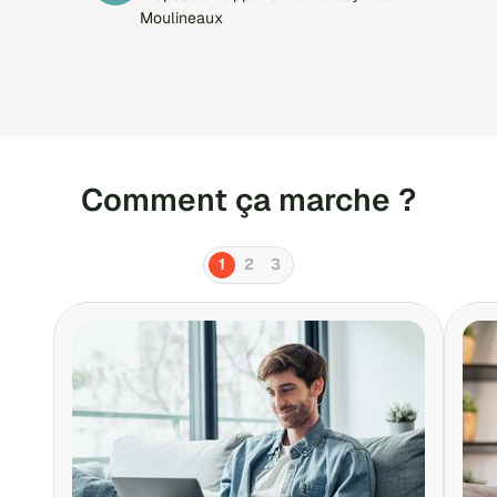
s'inscrivent sur LOCSERVICES et qui
Moulineaux
ne répondent pas aux sollicitations
des propriétaires qui leur proposent
des appartements qui sont pourtant
adaptés à leurs critères
Comment ça marche ?
1
2
3