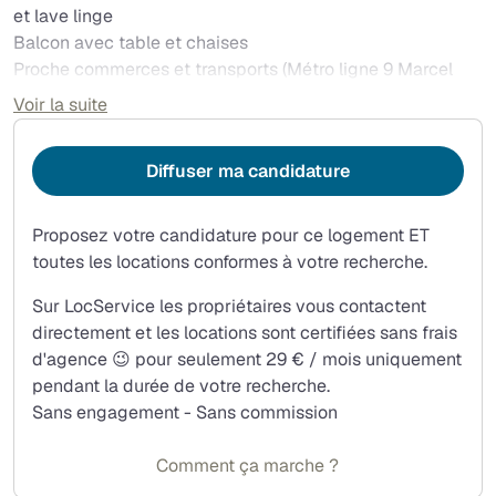
et lave linge
Balcon avec table et chaises
Proche commerces et transports (Métro ligne 9 Marcel
Sembat à 5 mn à pied et lignes de bus à proximité) et
Voir la suite
activités sportives (piscine, parc, tennis ...)
Diffuser ma candidature
Proposez votre candidature pour ce logement ET
toutes les locations conformes à votre recherche.
Sur LocService les propriétaires vous contactent
directement et les locations sont certifiées sans frais
d'agence 😉 pour seulement 29 € / mois uniquement
pendant la durée de votre recherche.
Sans engagement - Sans commission
Comment ça marche ?