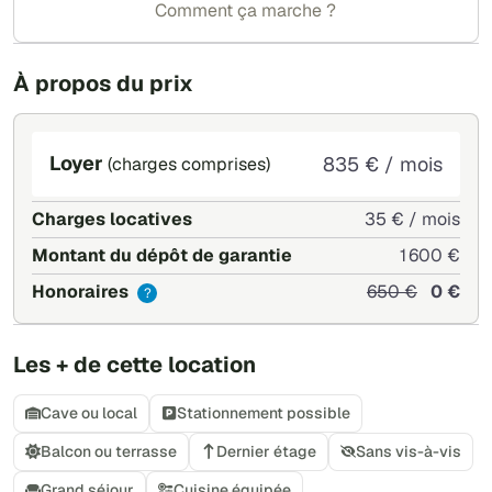
Comment ça marche ?
À propos du prix
Loyer
835 € / mois
(charges comprises)
Charges locatives
35 € / mois
Montant du dépôt de garantie
1 600 €
Honoraires
650 €
0 €
?
Les + de cette location
Cave ou local
Stationnement possible
Balcon ou terrasse
Dernier étage
Sans vis-à-vis
Grand séjour
Cuisine équipée