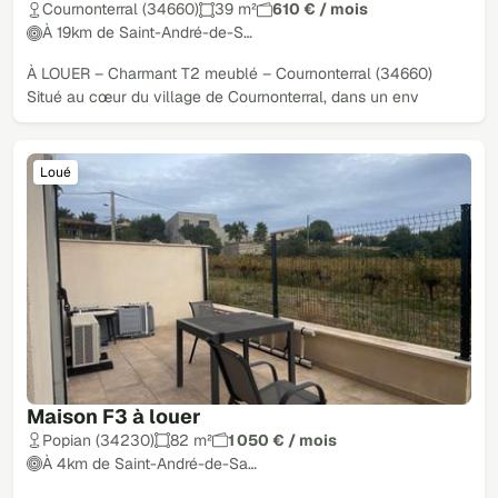
Cournonterral (34660)
39 m²
610 € / mois
À 19km de Saint-André-de-S…
À LOUER – Charmant T2 meublé – Cournonterral (34660)
Situé au cœur du village de Cournonterral, dans un env
Loué
Maison F3 à louer
Popian (34230)
82 m²
1 050 € / mois
À 4km de Saint-André-de-Sa…