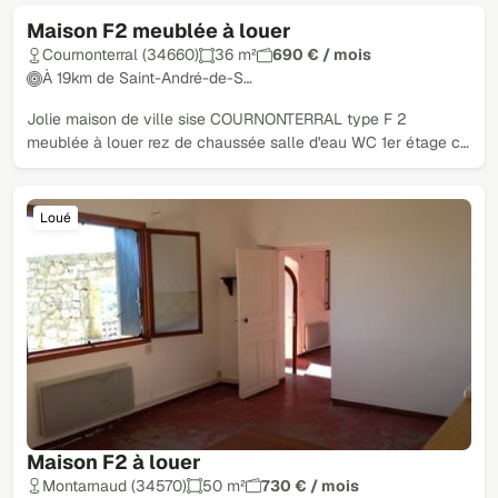
Maison F2 meublée à louer
Loué
Cournonterral (34660)
36 m²
690 € / mois
À 19km de Saint-André-de-S…
Jolie maison de ville sise COURNONTERRAL type F 2
meublée à louer rez de chaussée salle d'eau WC 1er étage c…
Loué
Maison F2 à louer
Montarnaud (34570)
50 m²
730 € / mois