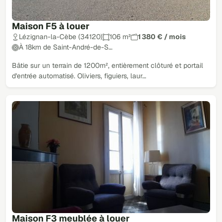
Maison F5 à louer
Lézignan-la-Cèbe (34120)
106 m²
1 380 € / mois
À 18km de Saint-André-de-S…
Bâtie sur un terrain de 1200m², entièrement clôturé et portail
d'entrée automatisé. Oliviers, figuiers, laur…
Maison F3 meublée à louer