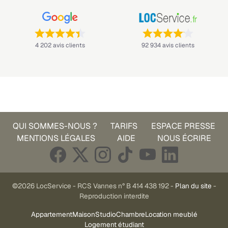
Note : 4,4 sur 5 —
Note : 4,1 sur 5 —
4 202 avis clients
92 934 avis clients
QUI SOMMES-NOUS ?
TARIFS
ESPACE PRESSE
MENTIONS LÉGALES
AIDE
NOUS ÉCRIRE
©2026 LocService - RCS Vannes n° B 414 438 192 -
Plan du site
-
Reproduction interdite
Appartement
Maison
Studio
Chambre
Location meublé
Logement étudiant