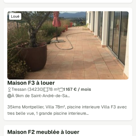
Loué
Maison F3 à louer
Tressan (34230)
78 m²
1 167 € / mois
À 9km de Saint-André-de-Sa…
35kms Montpellier, Villa 78m², piscine interieure Villa F3 avec
tres belle vue, 1 grande piscine interieure…
Maison F2 meublée à louer
Loué