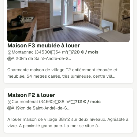
Maison F3 meublée à louer
Montagnac (34530)
54 m²
720 € / mois
À 20km de Saint-André-de-S…
Charmante maison de village T2 entièrement rénovée et
meublée, 54 mètres carrés, très lumineuse, centre vill…
Maison F2 à louer
Loué
Cournonterral (34660)
38 m²
712 € / mois
À 19km de Saint-André-de-S…
A louer maison de village 38m2 sur deux niveaux. Agréable à
vivre. A proximité grand parc. La mer se situe à…