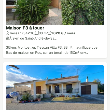
Maison F3 à louer
Tressan (34230)
88 m²
1 028 € / mois
À 9km de Saint-André-de-Sa…
35kms Montpellier, Tressan Villa F3, 88m², magnifique vue
Bas de maison en Rdc, sur un terrain de 150m² env…