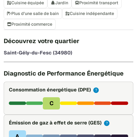
Cuisine équipée
Jardin
Proximité transport
Plus d’une salle de bain
Cuisine indépendante
Proximité commerce
+
Découvrez votre quartier
−
Saint-Gély-du-Fesc (34980)
Leaflet
|
©
OpenStreetMap
Diagnostic de Performance Énergétique
Consommation énergétique
(DPE)
?
C
Émission de gaz à effet de serre
(GES)
?
A