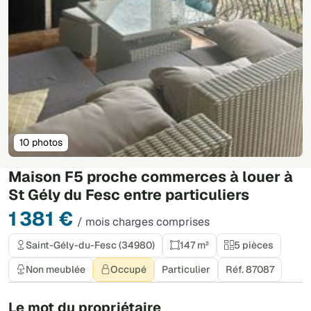
10 photos
Maison F5 proche commerces à louer à
St Gély du Fesc entre particuliers
1 381 €
/ mois charges comprises
Saint-Gély-du-Fesc (34980)
147 m²
5 pièces
Non meublée
Occupé
Particulier
Réf. 87087
Le mot du propriétaire