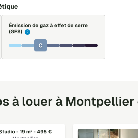
étique
Émission de gaz à effet de serre
(GES)
?
C
s à louer à Montpellier 
Studio - 19 m² - 495 €