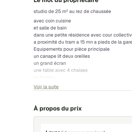
Le mot du propriétaire
studio de 25 m² au rez de chaussée
avec coin cuisine
et salle de bain
dans une petite résidence avec cour collectiv
a proximité du tram a 15 mn a pieds de la gar
Equipements pour pièce principale
un canape lit deux oreilles
un grand écran
une table avec 4 chaises
un bureau
une armoire
Voir la suite
un chiffonnier
une table de salon
clim portable
À propos du prix
Coin cuisine
placards vaisselles mini four un micro onde
une cafetière