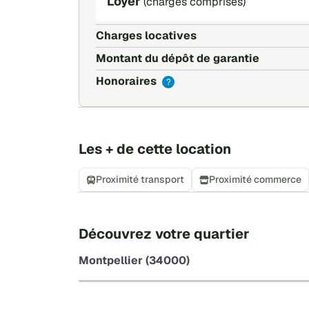
Loyer
(charges comprises)
Salle de bain
une machine a laver
Charges locatives
deux étagères
chauffe eau basse consommation
Montant du dépôt de garantie
les charges sont internet edf eau charges lo
Honoraires
?
Les + de cette location
Proximité transport
Proximité commerce
Découvrez votre quartier
Montpellier (34000)