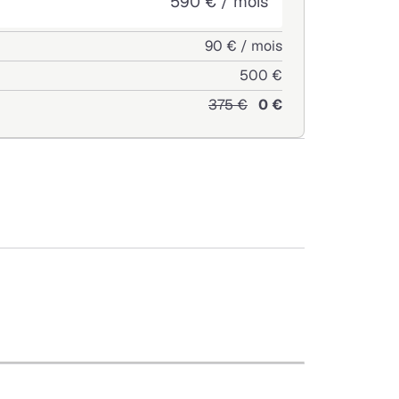
590 € / mois
90 € / mois
500 €
catives et ordures menageres
375 €
0 €
+
−
Leaflet
|
©
OpenStreetMap