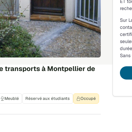
ET to
reche
Sur L
conta
certi
seule
durée
Sans
e transports à Montpellier de
Meublé
Réservé aux étudiants
Occupé