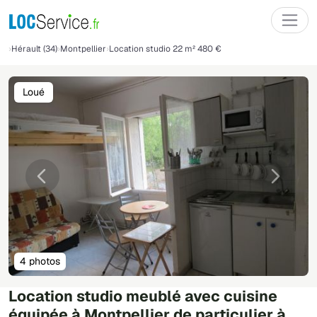
Hérault (34)
Montpellier
Location studio 22 m² 480 €
Loué
Précédente
Suivant
4 photos
Location studio meublé avec cuisine
équipée à Montpellier de particulier à