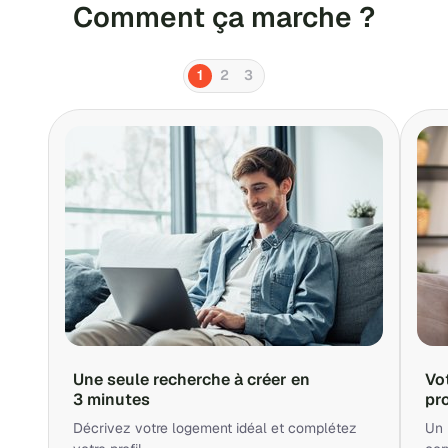
Comment ça marche ?
1
2
3
Une seule recherche à créer en
Vo
3 minutes
pr
Décrivez votre logement idéal et complétez
Un 