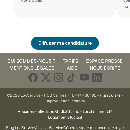
votre profil.
cor
tra
Diffuser ma candidature
QUI SOMMES-NOUS ?
TARIFS
ESPACE PRESSE
MENTIONS LÉGALES
AIDE
NOUS ÉCRIRE
©2026 LocService - RCS Vannes n° B 414 438 192 -
Plan du site
-
Reproduction interdite
Appartement
Maison
Studio
Chambre
Location meublé
Logement étudiant
Blog LocService
Avis LocService
Générateur de quittances de loyer