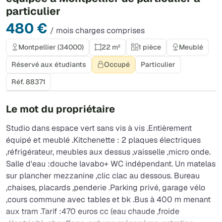
particulier
480 €
/ mois charges comprises
Montpellier (34000)
22 m²
1 pièce
Meublé
Réservé aux étudiants
Occupé
Particulier
Réf. 88371
Le mot du propriétaire
Studio dans espace vert sans vis à vis .Entièrement
équipé et meublé .Kitchenette : 2 plaques électriques
,réfrigérateur, meubles aux dessus ,vaisselle ,micro onde.
Salle d'eau :douche lavabo+ WC indépendant. Un matelas
sur plancher mezzanine ,clic clac au dessous. Bureau
,chaises, placards ,penderie .Parking privé, garage vélo
,cours commune avec tables et bk .Bus à 400 m menant
aux tram .Tarif :470 euros cc (eau chaude ,froide