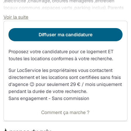
,électricité ,chauffage, ordures ménagères ,entretien
locaux communs ,espaces verts ,parking inclus). Parents
garants exigés .
Voir la suite
Diffuser ma candidature
Proposez votre candidature pour ce logement ET
toutes les locations conformes à votre recherche.
Sur LocService les propriétaires vous contactent
directement et les locations sont certifiées sans frais
d'agence 😉 pour seulement 29 € / mois uniquement
pendant la durée de votre recherche.
Sans engagement - Sans commission
Comment ça marche ?