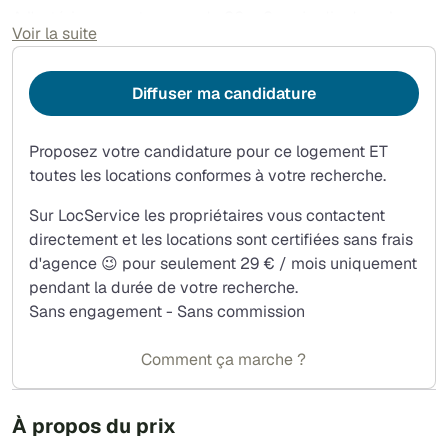
A l'extérieur: une terrasse de 20 m2, un jardin de pelouse
Voir la suite
et une arrière-cours privée pour stationner jusqu'à 3
véhicules. La table de jardin est à disposition.
Diffuser ma candidature
Petits commerces à proximité: Boulangerie, superette,
pharmacie, buraliste, coiffeur, dentiste et resto-bar.
Proposez votre candidature pour ce logement ET
La maison est orientée sud-est et est devant l'ancienne
toutes les locations conformes à votre recherche.
salle des fêtes qui est maintenant la cantine municipale.
Sur LocService les propriétaires vous contactent
directement et les locations sont certifiées sans frais
d'agence 😉 pour seulement 29 € / mois uniquement
pendant la durée de votre recherche.
Sans engagement - Sans commission
Comment ça marche ?
À propos du prix