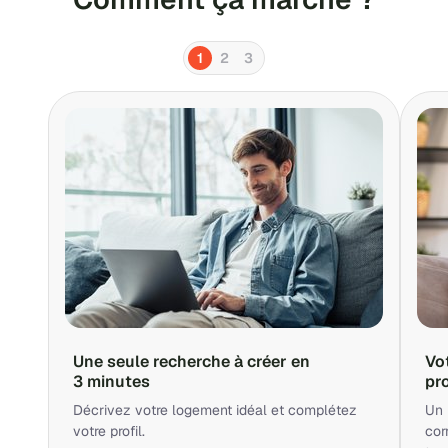
1
2
3
Une seule recherche à créer en
Vo
3 minutes
pr
Décrivez votre logement idéal et complétez
Un 
votre profil.
cor