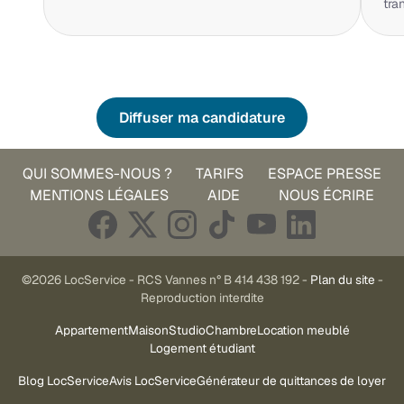
tra
Diffuser ma candidature
QUI SOMMES-NOUS ?
TARIFS
ESPACE PRESSE
MENTIONS LÉGALES
AIDE
NOUS ÉCRIRE
©2026 LocService - RCS Vannes n° B 414 438 192 -
Plan du site
-
Reproduction interdite
Appartement
Maison
Studio
Chambre
Location meublé
Logement étudiant
Blog LocService
Avis LocService
Générateur de quittances de loyer