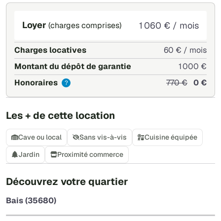
Loyer
1 060 € / mois
(charges comprises)
Charges locatives
60 € / mois
Montant du dépôt de garantie
1 000 €
Honoraires
770 €
0 €
?
Les + de cette location
Cave ou local
Sans vis-à-vis
Cuisine équipée
Jardin
Proximité commerce
+
Découvrez votre quartier
−
Bais (35680)
Leaflet
|
©
OpenStreetMap