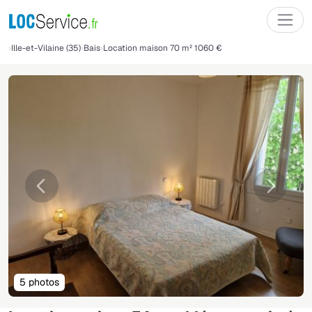
Ille-et-Vilaine (35)
Bais
Location maison 70 m² 1060 €
Précédente
Suivant
5 photos