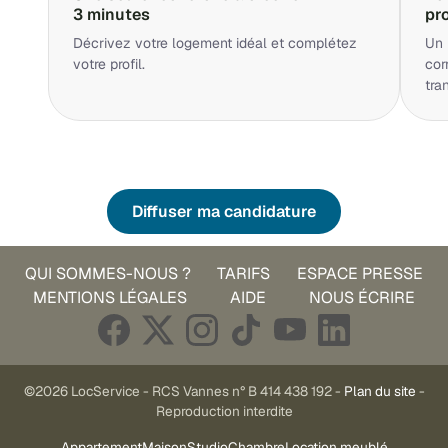
3 minutes
pr
Décrivez votre logement idéal et complétez
Un 
votre profil.
cor
tra
Diffuser ma candidature
QUI SOMMES-NOUS ?
TARIFS
ESPACE PRESSE
MENTIONS LÉGALES
AIDE
NOUS ÉCRIRE
©2026 LocService - RCS Vannes n° B 414 438 192 -
Plan du site
-
Reproduction interdite
Appartement
Maison
Studio
Chambre
Location meublé