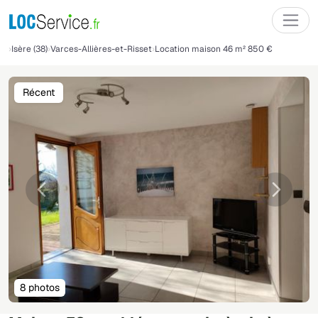
Isère (38)
Varces-Allières-et-Risset
Location maison 46 m² 850 €
Récent
Précédente
Suivant
8 photos