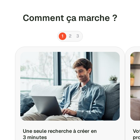
Comment ça marche ?
1
2
3
Une seule recherche à créer en
Vo
3 minutes
pr