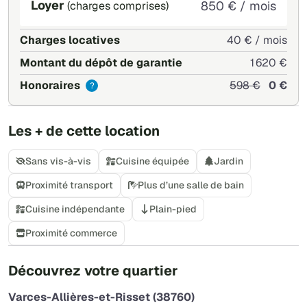
Loyer
850 € / mois
(charges comprises)
Charges locatives
40 € / mois
Montant du dépôt de garantie
1 620 €
Honoraires
598 €
0 €
?
Les + de cette location
Sans vis-à-vis
Cuisine équipée
Jardin
Proximité transport
Plus d’une salle de bain
Cuisine indépendante
Plain-pied
Proximité commerce
+
Découvrez votre quartier
−
Varces-Allières-et-Risset (38760)