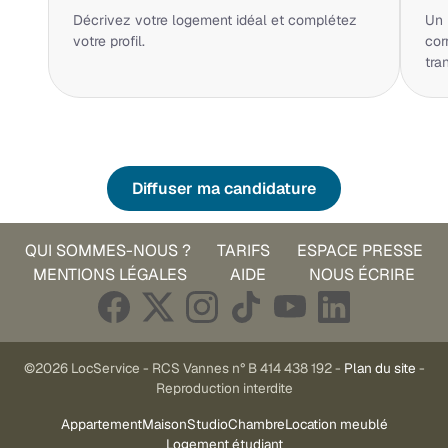
Décrivez votre logement idéal et complétez
Un 
votre profil.
cor
tra
Diffuser ma candidature
QUI SOMMES-NOUS ?
TARIFS
ESPACE PRESSE
MENTIONS LÉGALES
AIDE
NOUS ÉCRIRE
©2026 LocService - RCS Vannes n° B 414 438 192 -
Plan du site
-
Reproduction interdite
Appartement
Maison
Studio
Chambre
Location meublé
Logement étudiant