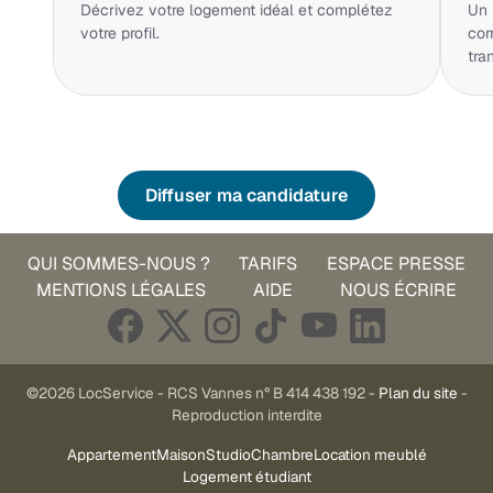
Décrivez votre logement idéal et complétez
Un 
votre profil.
cor
tra
Diffuser ma candidature
QUI SOMMES-NOUS ?
TARIFS
ESPACE PRESSE
MENTIONS LÉGALES
AIDE
NOUS ÉCRIRE
©2026 LocService - RCS Vannes n° B 414 438 192 -
Plan du site
-
Reproduction interdite
Appartement
Maison
Studio
Chambre
Location meublé
Logement étudiant