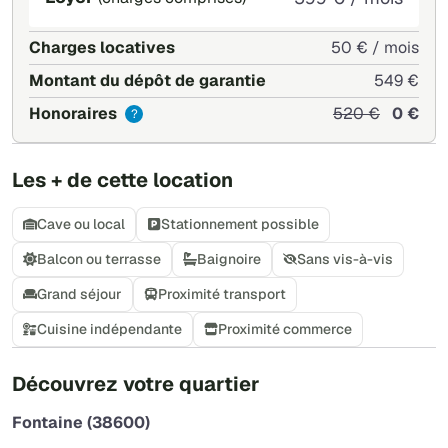
Charges locatives
50 € / mois
Montant du dépôt de garantie
549 €
Honoraires
520 €
0 €
?
Les + de cette location
Cave ou local
Stationnement possible
Balcon ou terrasse
Baignoire
Sans vis-à-vis
Grand séjour
Proximité transport
Cuisine indépendante
Proximité commerce
+
Découvrez votre quartier
−
Fontaine (38600)
Leaflet
|
©
OpenStreetMap