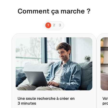
Comment ça marche ?
1
2
3
Une seule recherche à créer en
Vo
3 minutes
pr