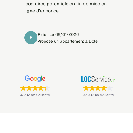
locataires potentiels en fin de mise en
ligne d'annonce.
eric
· Le 08/01/2026
E
Propose un appartement à Dole
Note : 4,4 sur 5 —
Note : 4,1 sur 5 —
4 202 avis clients
92 903 avis clients