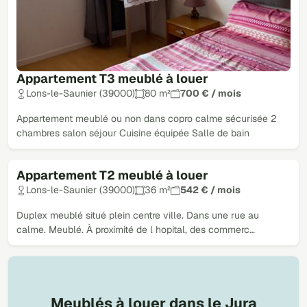
Appartement T3 meublé à louer
Lons-le-Saunier (39000)
80 m²
700 € / mois
Appartement meublé ou non dans copro calme sécurisée 2
chambres salon séjour Cuisine équipée Salle de bain
Appartement T2 meublé à louer
Loué
Lons-le-Saunier (39000)
36 m²
542 € / mois
Duplex meublé situé plein centre ville. Dans une rue au
calme. Meublé. À proximité de l hopital, des commerc…
Meublés à louer dans le Jura