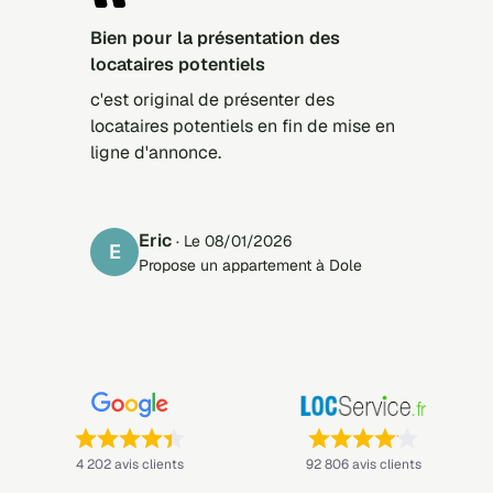
bien pour la présentation des
locataires potentiels
c'est original de présenter des
locataires potentiels en fin de mise en
ligne d'annonce.
eric
· Le 08/01/2026
E
Propose un appartement à Dole
Note : 4,4 sur 5 —
Note : 4,1 sur 5 —
4 202 avis clients
92 806 avis clients