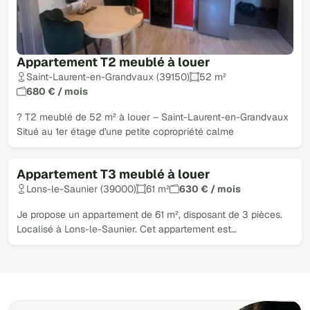
Appartement T2 meublé à louer
Saint-Laurent-en-Grandvaux (39150)
52 m²
680 € / mois
? T2 meublé de 52 m² à louer – Saint-Laurent-en-Grandvaux
Situé au 1er étage d'une petite copropriété calme
Appartement T3 meublé à louer
Loué
Lons-le-Saunier (39000)
61 m²
630 € / mois
Je propose un appartement de 61 m², disposant de 3 pièces.
Localisé à Lons-le-Saunier. Cet appartement est…