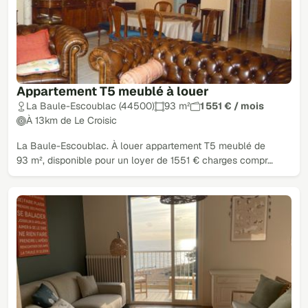
Appartement T5 meublé à louer
La Baule-Escoublac (44500)
93 m²
1 551 € / mois
À 13km de Le Croisic
La Baule-Escoublac. À louer appartement T5 meublé de
93 m², disponible pour un loyer de 1551 € charges compr…