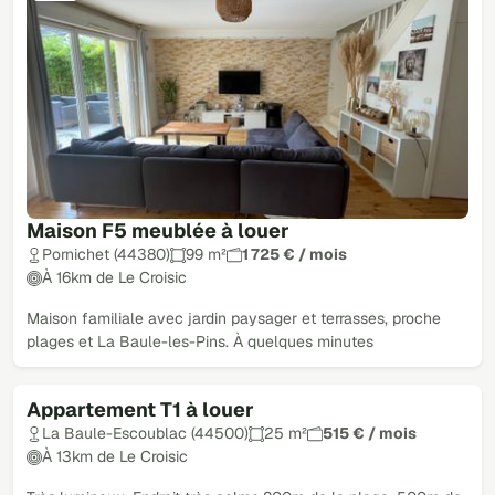
Maison F5 meublée à louer
Pornichet (44380)
99 m²
1 725 € / mois
À 16km de Le Croisic
Maison familiale avec jardin paysager et terrasses, proche
plages et La Baule-les-Pins. À quelques minutes
Appartement T1 à louer
Loué
La Baule-Escoublac (44500)
25 m²
515 € / mois
À 13km de Le Croisic