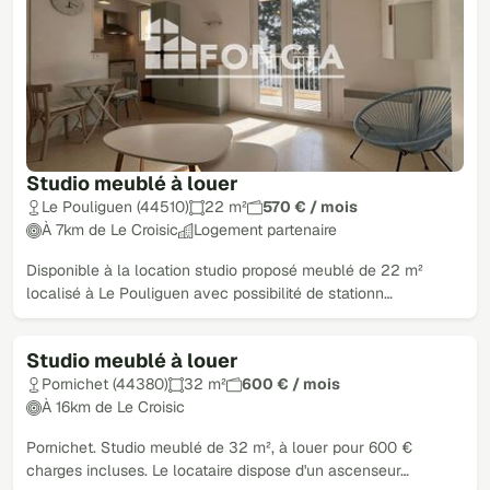
Studio meublé à louer
Le Pouliguen (44510)
22 m²
570 € / mois
À 7km de Le Croisic
Logement partenaire
Disponible à la location studio proposé meublé de 22 m²
localisé à Le Pouliguen avec possibilité de stationn…
Studio meublé à louer
Loué
Pornichet (44380)
32 m²
600 € / mois
À 16km de Le Croisic
Pornichet. Studio meublé de 32 m², à louer pour 600 €
charges incluses. Le locataire dispose d'un ascenseur…