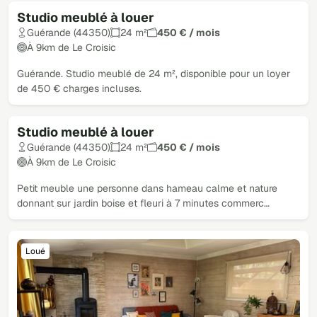
Studio meublé à louer
Loué
Guérande (44350)
24 m²
450 € / mois
À 9km de Le Croisic
Guérande. Studio meublé de 24 m², disponible pour un loyer
de 450 € charges incluses.
Studio meublé à louer
Loué
Guérande (44350)
24 m²
450 € / mois
À 9km de Le Croisic
Petit meuble une personne dans hameau calme et nature
donnant sur jardin boise et fleuri à 7 minutes commerc…
Loué