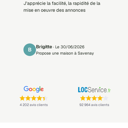
J'apprécie la facilité, la rapidité de la
mise en oeuvre des annonces
Brigitte
· Le 30/06/2026
B
Propose une maison à Savenay
Note : 4,4 sur 5 —
Note : 4,1 sur 5 —
4 202 avis clients
92 964 avis clients