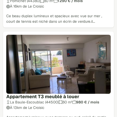
Pornichet (44380)
80 m²
1 290 € / mois
À 16km de Le Croisic
Ce beau duplex lumineux et spacieux avec vue sur mer ,
court de tennis est niché dans un écrin de verdure.il…
Appartement T3 meublé à louer
La Baule-Escoublac (44500)
60 m²
980 € / mois
À 13km de Le Croisic