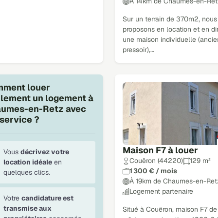
À 14km de Chaumes-en-Ret
Sur un terrain de 370m2, nous
proposons en location et en di
une maison individuelle (ancie
pressoir),…
ment louer
ilement un logement à
umes-en-Retz avec
service ?
Maison F7 à louer
Vous
décrivez votre
Couëron (44220)
129 m²
location idéale
en
1 300 € / mois
quelques clics.
À 19km de Chaumes-en-Ret
Logement partenaire
Votre
candidature est
transmise aux
Situé à Couëron, maison F7 de