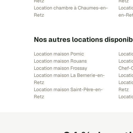
Retz
Retz
Location chambre à Chaumes-en-
Locat
Retz
en-Re
Nos autres locations disponib
Location maison Pornic
Locati
Location maison Rouans
Locati
Location maison Frossay
Chef-
Location maison La Bernerie-en-
Locati
Retz
Locati
Location maison Saint-Père-en-
Retz
Retz
Locati