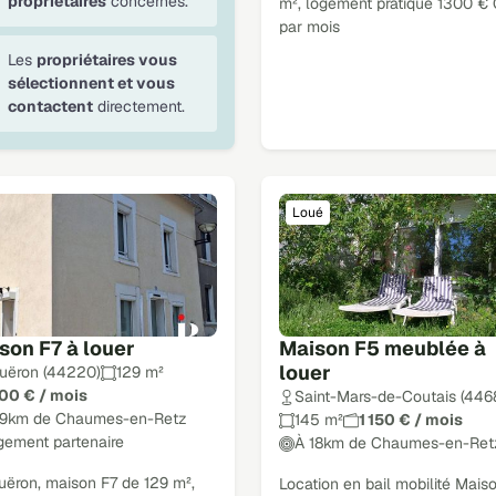
propriétaires
concernés.
m², logement pratique 1300 €
par mois
Les
propriétaires vous
sélectionnent et vous
contactent
directement.
Loué
son F7 à louer
Maison F5 meublée à
louer
uëron (44220)
129 m²
300 € / mois
Saint-Mars-de-Coutais (446
19km de Chaumes-en-Retz
145 m²
1 150 € / mois
gement partenaire
À 18km de Chaumes-en-Ret
uëron, maison F7 de 129 m²,
Location en bail mobilité Mais