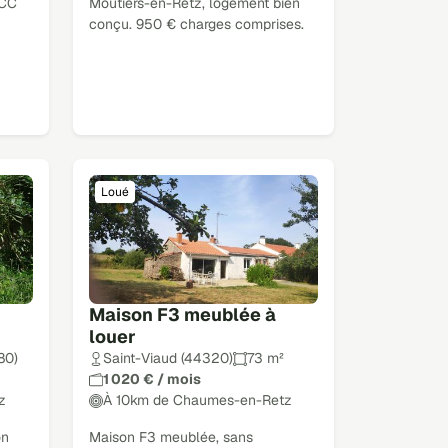
 CC
Moutiers-en-Retz, logement bien
conçu. 950 € charges comprises.
Loué
Maison F3 meublée à
louer
80)
Saint-Viaud (44320)
73 m²
1 020 € / mois
z
À 10km de Chaumes-en-Retz
on
Maison F3 meublée, sans