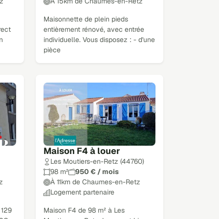
z
À 15km de Chaumes-en-Retz
Maisonnette de plein pieds
rect
entièrement rénové, avec entrée
n
individuelle. Vous disposez : - d'une
pièce
Maison F4 à louer
Les Moutiers-en-Retz (44760)
98 m²
950 € / mois
z
À 11km de Chaumes-en-Retz
Logement partenaire
 129
Maison F4 de 98 m² à Les