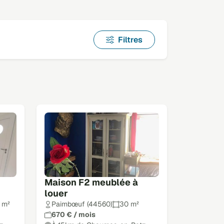
Filtres
Maison F2 meublée à
louer
 m²
Paimbœuf (44560)
30 m²
670 € / mois