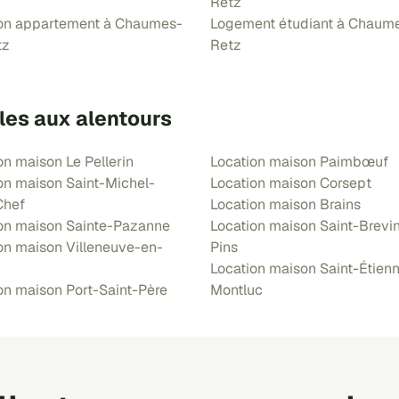
Retz
ion appartement à Chaumes-
Logement étudiant à Chaum
tz
Retz
les aux alentours
on maison Le Pellerin
Location maison Paimbœuf
on maison Saint-Michel-
Location maison Corsept
Chef
Location maison Brains
on maison Sainte-Pazanne
Location maison Saint-Brevin
on maison Villeneuve-en-
Pins
Location maison Saint-Étien
on maison Port-Saint-Père
Montluc