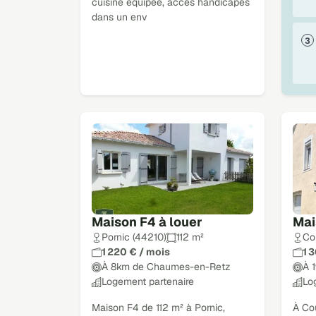
cuisine équipée, accès handicapés
dans un env
Maison F4 à louer
Mai
Pornic (44210)
112 m²
Co
1 220 € / mois
1 
À 8km de Chaumes-en-Retz
À 
Logement partenaire
Lo
Maison F4 de 112 m² à Pornic,
À Co