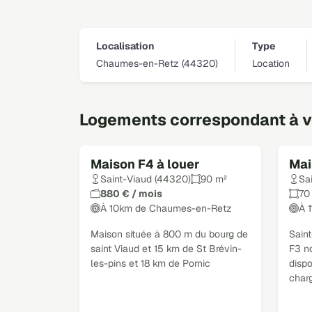
Localisation
Type
Chaumes-en-Retz (44320)
Location
Logements correspondant à vo
Maison F4 à louer
Mai
Saint-Viaud (44320)
90 m²
Sa
880 € / mois
70
À 10km de Chaumes-en-Retz
À 
Maison située à 800 m du bourg de
Sain
saint Viaud et 15 km de St Brévin-
F3 n
les-pins et 18 km de Pornic
disp
char