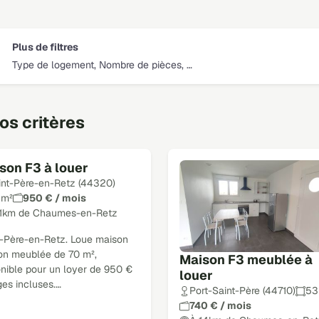
Plus de filtres
Type de logement, Nombre de pièces, …
s critères
son F3 à louer
int-Père-en-Retz (44320)
 m²
950 € / mois
11km de Chaumes-en-Retz
t-Père-en-Retz. Loue maison
on meublée de 70 m²,
Maison F3 meublée à
onible pour un loyer de 950 €
louer
ges incluses.…
Port-Saint-Père (44710)
53
740 € / mois