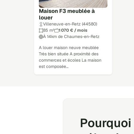
Maison F3 meublée à
louer
Villeneuve-en-Retz (44580)
85 m²
1 070 € / mois
À 14km de Chaumes-en-Retz
A louer maison neuve meublée
Très bien située A proximité des
commerces et écoles La maison
est composée…
Pourquoi 