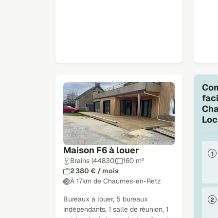
Com
fac
Cha
Loc
Maison F6 à louer
Brains (44830)
160 m²
2 380 € / mois
À 17km de Chaumes-en-Retz
Bureaux à louer, 5 bureaux
indépendants, 1 salle de réunion, 1