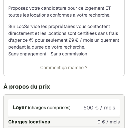
Loyer : 600 € / mois (hors charges)
Proposez votre candidature pour ce logement ET
?? Eau incluse (1 m³ / mois)
toutes les locations conformes à votre recherche.
?? Wi-Fi gratuit
? Électricité à la charge du locataire
Sur LocService les propriétaires vous contactent
? Aucun frais d'agence ni de dossier
directement et les locations sont certifiées sans frais
d'agence 😉 pour seulement 29 € / mois uniquement
Localisation :
pendant la durée de votre recherche.
17 rue des Mésanges – 44230 Saint-Sébastien-sur-Loire
Sans engagement - Sans commission
? Commerces à proximité (Intermarché, Auchan)
? Bus et busway à 500 m
Comment ça marche ?
Conditions :
Non-fumeur
À propos du prix
Animaux non acceptés
Loyer
600 € / mois
(charges comprises)
Charges locatives
0 € / mois