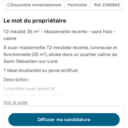
Disponible immédiatement
Particulier
Réf. 2362842
Le mot du propriétaire
T2 meublé 35 m² – Maisonnette récente – sans frais –
calme
À louer maisonnette T2 meublée récente, lumineuse et
fonctionnelle (35 m²), située dans un quartier calme de
Saint-Sébastien-sur-Loire.
? Idéal étudiant(e) ou jeune actif(ve)
Description :
1 chambre avec grand lit
1 salon avec tables et chaises
1 salle de bain
Voir la suite
Cuisine équipée : plaques induction, four, micro-ondes,
réfrigérateur-congélateur
Diffuser ma candidature
Lave-linge et télévision inclus