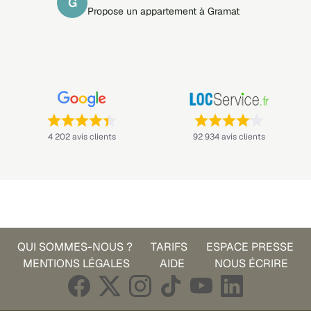
G
Propose un appartement à Gramat
Note : 4,4 sur 5 —
Note : 4,1 sur 5 —
4 202 avis clients
92 934 avis clients
QUI SOMMES-NOUS ?
TARIFS
ESPACE PRESSE
MENTIONS LÉGALES
AIDE
NOUS ÉCRIRE