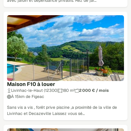
avec jardin et dépendance privatifs. Rez de jar…
Maison F10 à louer
Livinhac-le-Haut (12300)
180 m²
2 000 € / mois
À 15km de Figeac
Sans vis a vis , forêt prive piscine ,a proximité de la ville de
Livinhac et Decazeville Laissez vous sé…