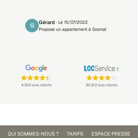
Gérard
· Le 15/07/2022
G
Propose un appartement à Gramat
Note : 4,4 sur 5 —
Note : 4,1 sur 5 —
4 202 avis clients
92 912 avis clients
QUI SOMMES-NOUS ?
TARIFS
ESPACE PRESSE