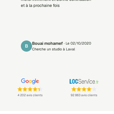
et à la prochaine fois
bouai mohamef
· Le 02/10/2020
B
Cherche un studio à Laval
Note : 4,4 sur 5 —
Note : 4,1 sur 5 —
4 202 avis clients
92 863 avis clients