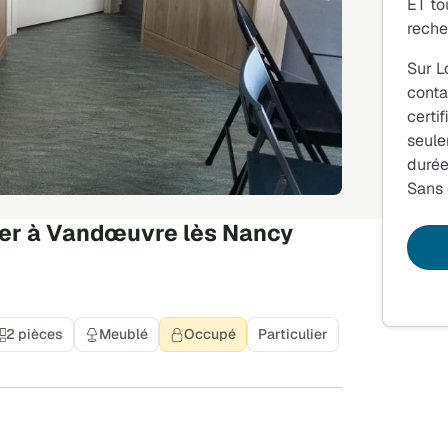
ET to
reche
Sur L
conta
certi
seule
durée
Sans
er à Vandœuvre lès Nancy
2 pièces
Meublé
Occupé
Particulier