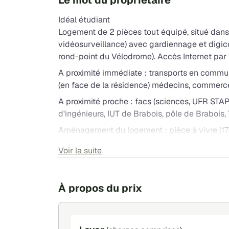
Le mot du propriétaire
Idéal étudiant
Logement de 2 pièces tout équipé, situé dans 
vidéosurveillance) avec gardiennage et digi
rond-point du Vélodrome). Accès Internet par l
A proximité immédiate : transports en commu
(en face de la résidence) médecins, commerces,
A proximité proche : facs (sciences, UFR STA
d'ingénieurs, IUT de Brabois, pôle de Braboi
Aménagement du logement : pièce à vivre (17
places + cuisine (10 m2) + salle d'eau (WC et 
Voir la suite
La cuisine meublée partagée est équipée de 
aspirateur.
Résidence « Les Lauréades » avec services grat
À propos du prix
Services payants à disposition dans la réside
cafétéria, service de linge
La résidence est à 10 min du centre de Nancy