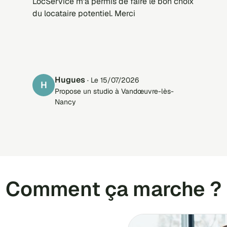
LocService m'a permis de faire le bon choix
du locataire potentiel. Merci
Hugues
· Le 15/07/2026
H
Propose un studio à Vandœuvre-lès-
Nancy
Comment ça marche ?