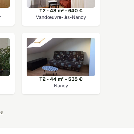
T2 - 48 m² - 640 €
y
Vandœuvre-lès-Nancy
T2 - 44 m² - 535 €
Nancy
le