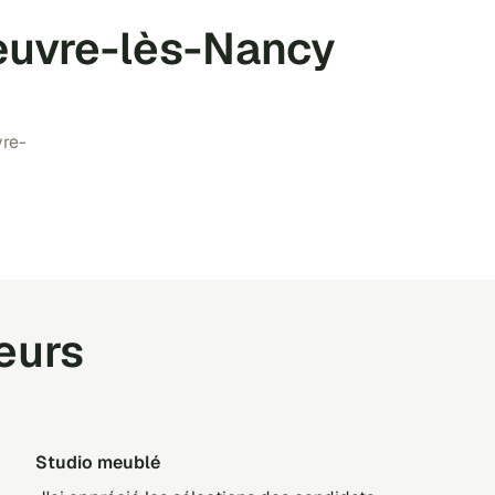
œuvre-lès-Nancy
vre-
teurs
Studio meublé