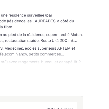
une résidence surveillée (par
code (résidence les LAUREADES, à côté du
a fibre
n au pied de la résidence, supermarché Match,
 restauration rapide, Resto U (à 200 m), ...
PS, Médecine), écoles supérieurs ARTEM et
s, Télécom Nancy, petits commerces,…
 m2) avec rangements, bureau et canapé-lit 2
coin douche).
vaisselle et de nombreux rangements + 1
uits : salle de travail, salle de sports, gardien
nce : petits-déjeuners, laverie, ménage,
 et de la gare (en transports en commun).