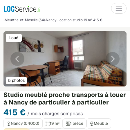
Meurthe-et-Moselle (54)
Nancy
Location studio 19 m² 415 €
Loué
Précédente
Suivant
5 photos
Studio meublé proche transports à louer
à Nancy de particulier à particulier
415 €
/ mois charges comprises
Nancy (54000)
19 m²
1 pièce
Meublé