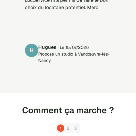
LocService m'a permis de faire le bon
choix du locataire potentiel. Merci
Hugues
· Le 15/07/2026
H
Propose un studio à Vandœuvre-lès-
Nancy
Comment ça marche ?
1
2
3