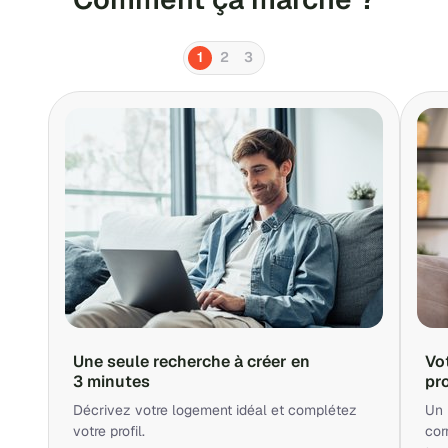
1
2
3
Une seule recherche à créer en
Vo
3 minutes
pr
Décrivez votre logement idéal et complétez
Un 
votre profil.
cor