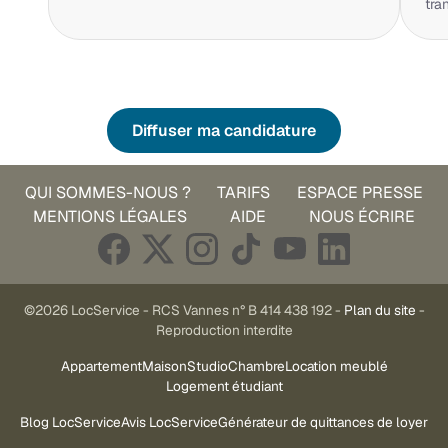
tra
Diffuser ma candidature
QUI SOMMES-NOUS ?
TARIFS
ESPACE PRESSE
MENTIONS LÉGALES
AIDE
NOUS ÉCRIRE
©2026 LocService - RCS Vannes n° B 414 438 192 -
Plan du site
-
Reproduction interdite
Appartement
Maison
Studio
Chambre
Location meublé
Logement étudiant
Blog LocService
Avis LocService
Générateur de quittances de loyer