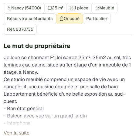
Nancy (54000)
25 m²
1 pièce
Meublé
Réservé aux étudiants
Occupé
Particulier
Réf. 2370735
Le mot du propriétaire
Je loue ce charmant F1, loi carrez 25m², 35m2 au sol, très
lumineux au calme, situé au 1er étage d'un immeuble de 1
étage, à Nancy.
Ce studio meublé comprend un espace de vie avec un
canapé-lit, une cuisine équipée et une salle de bain.
L'appartement bénéficie d'une belle exposition au sud-
ouest.
- Bon état général
- Balcon avec vue sur un grand jardin
- Interphone
L'appartement est situé dans un quartier calme et
Voir la suite