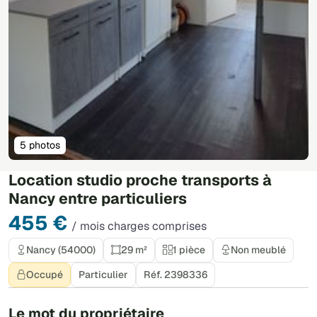
5 photos
Location studio proche transports à
Nancy entre particuliers
455 €
/ mois charges comprises
Nancy (54000)
29 m²
1 pièce
Non meublé
Occupé
Particulier
Réf. 2398336
Le mot du propriétaire