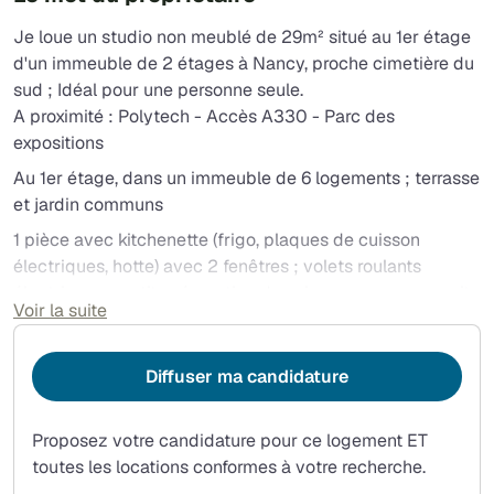
Je loue un studio non meublé de 29m² situé au 1er étage
d'un immeuble de 2 étages à Nancy, proche cimetière du
sud ; Idéal pour une personne seule.
A proximité : Polytech - Accès A330 - Parc des
expositions
Au 1er étage, dans un immeuble de 6 logements ; terrasse
et jardin communs
1 pièce avec kitchenette (frigo, plaques de cuisson
électriques, hotte) avec 2 fenêtres ; volets roulants
électriques ; petite séparation dressing pour espace nuit.
Voir la suite
1 salle d'eau avec lavabo, WC, douche, meuble sèche
serviettes électrique ; Une arrivée d'eau permet
l'installation d'un lave linge.
Diffuser ma candidature
Loyer : 400€ + 55€ de charges mensuelles (eau,
électricité des communs, taxe ordures ménagères,
Proposez votre candidature pour ce logement ET
entretien des communs, paysagiste)
toutes les locations conformes à votre recherche.
Eau chaude individuelle, Chauffage individuel électrique