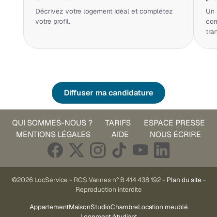
Décrivez votre logement idéal et complétez
Un 
votre profil.
cor
tra
Diffuser ma candidature
QUI SOMMES-NOUS ?
TARIFS
ESPACE PRESSE
MENTIONS LÉGALES
AIDE
NOUS ÉCRIRE
©2026 LocService - RCS Vannes n° B 414 438 192 -
Plan du site
-
Reproduction interdite
Appartement
Maison
Studio
Chambre
Location meublé
Logement étudiant