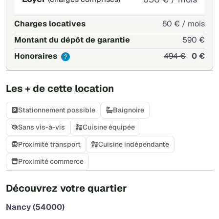
Charges locatives
60 € / mois
Montant du dépôt de garantie
590 €
Honoraires
494 €
0 €
?
Les + de cette location
Stationnement possible
Baignoire
Sans vis-à-vis
Cuisine équipée
Proximité transport
Cuisine indépendante
Proximité commerce
+
Découvrez votre quartier
−
Nancy (54000)
Leaflet
|
©
OpenStreetMap