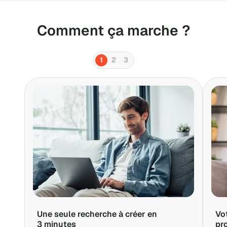
Comment ça marche ?
1
2
3
Une seule recherche à créer en
Vo
3 minutes
pr