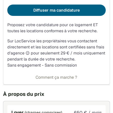
Entrée
Diffuser ma candidature
Nombreux placards de rangement dans l'entrée et dans
la chambre
Place de parking incluse dans l'espace fermé de la
Proposez votre candidature pour ce logement ET
résidence
toutes les locations conformes à votre recherche.
Notez que les charges incluent le chauffage et l'eau
Sur LocService les propriétaires vous contactent
chaude
directement et les locations sont certifiées sans frais
d'agence 😉 pour seulement 29 € / mois uniquement
pendant la durée de votre recherche.
Sans engagement - Sans commission
Comment ça marche ?
À propos du prix
Loyer
650 € / mois
(charges comprises)