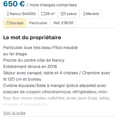
650 €
/ mois charges comprises
Nancy (54000)
38 m²
1 pièce
Meublé
Occupé
Particulier
Réf. 278707
Le mot du propriétaire
Particulier loue très beau F1bis meublé
au 1er étage
Proche du centre ville de Nancy
Entièrement rénové en 2016
Séjour avec canapé, table et 4 chaises / Chambre avec
lit 120 cm et bureau
Cuisine équipée/Salle à manger (pièce séparée) avec
plaques de cuisson vitrocéramique, réfrigérateur, mini-
four, four micro-ondes, cafetière, évier, lave-linge, table,
chaises et rangements
Salle de bains équipée
Voir la suite
WC