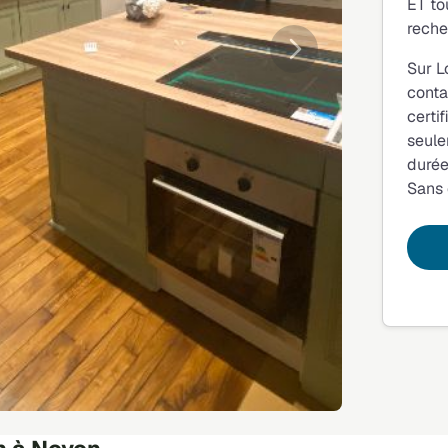
ET to
reche
Suivante
Sur L
conta
certi
seule
durée
Sans