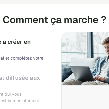
Comment ça marche ?
 à créer en
al et complétez votre
st diffusée aux
nt qui vous
ui est immédiatement