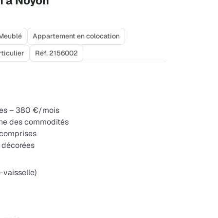
n à Noyon
Meublé
Appartement en colocation
ticulier
Réf. 2156002
les – 380 €/mois
oche des commodités
 comprises
n décorées
-vaisselle)