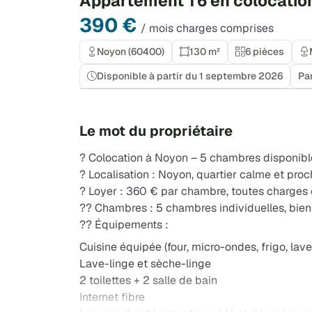
Appartement T6 en colocatio
390 €
/ mois charges comprises
Noyon (60400)
130 m²
6 pièces
Disponible à partir du 1 septembre 2026
Par
Le mot du propriétaire
? Colocation à Noyon – 5 chambres disponib
? Localisation : Noyon, quartier calme et pr
? Loyer : 360 € par chambre, toutes charges
?? Chambres : 5 chambres individuelles, bie
?? Équipements :
Cuisine équipée (four, micro-ondes, frigo, lave
Lave-linge et sèche-linge
2 toilettes + 2 salle de bain
Internet fibre