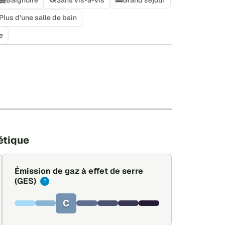
Plus d’une salle de bain
e
+
−
Leaflet
|
©
OpenStreetMap
étique
Émission de gaz à effet de serre
(GES)
?
C