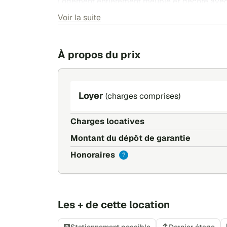
Logement entièrement meublé et décoré ave
? Idéal pour : jeunes actifs, stagiaires, alterna
Voir la suite
À propos du prix
Loyer
(charges comprises)
Charges locatives
Montant du dépôt de garantie
Honoraires
?
Les + de cette location
Stationnement possible
Dernier étage