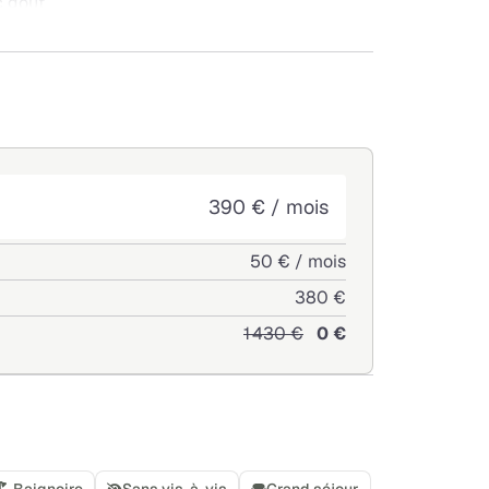
c goût
nts, intérimaires
390 € / mois
50 € / mois
380 €
1 430 €
0 €
Baignoire
Sans vis-à-vis
Grand séjour