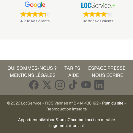
Note : 4,4 sur 5 —
Note : 4,1 sur 5 —
4 202 avis clients
92 827 avis clients
QUI SOMMES-NOUS ?
TARIFS
ESPACE PRESSE
MENTIONS LÉGALES
AIDE
NOUS ÉCRIRE
©2026 LocService - RCS Vannes n° B 414 438 192 -
Plan du site
-
Reproduction interdite
Appartement
Maison
Studio
Chambre
Location meublé
Logement étudiant