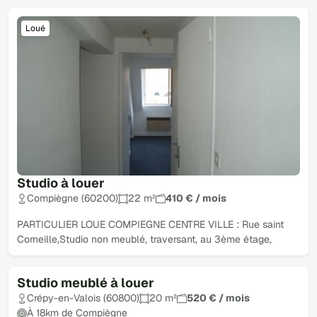
Loué
Studio à louer
Compiègne (60200)
22 m²
410 € / mois
PARTICULIER LOUE COMPIEGNE CENTRE VILLE : Rue saint
Corneille,Studio non meublé, traversant, au 3ème étage,
Studio meublé à louer
Loué
Crépy-en-Valois (60800)
20 m²
520 € / mois
À 18km de Compiègne