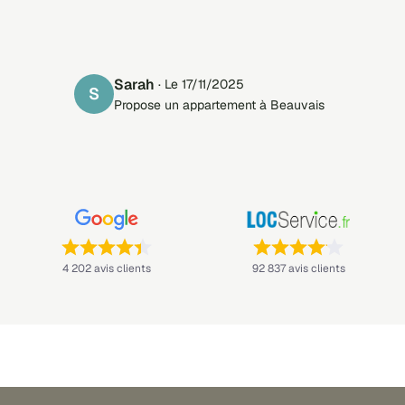
Sarah
· Le 17/11/2025
S
Propose un appartement à Beauvais
Note : 4,4 sur 5 —
Note : 4,1 sur 5 —
4 202 avis clients
92 837 avis clients