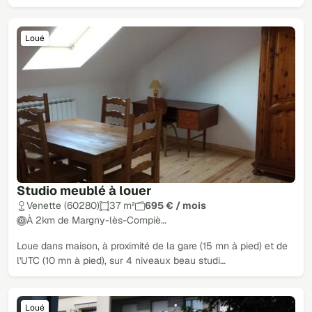
Loué
Studio meublé à louer
Venette (60280)
37 m²
695 € / mois
À 2km de Margny-lès-Compiè…
Loue dans maison, à proximité de la gare (15 mn à pied) et de
l'UTC (10 mn à pied), sur 4 niveaux beau studi…
Loué