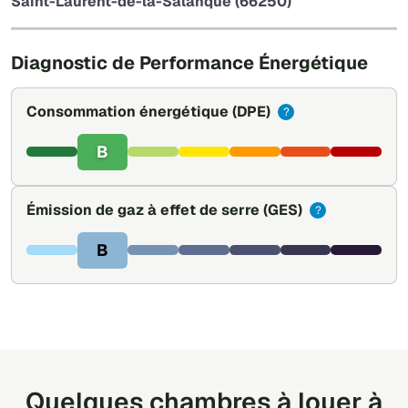
Saint-Laurent-de-la-Salanque (66250)
Leaflet
|
©
OpenStreetMap
Diagnostic de Performance Énergétique
Consommation énergétique
(DPE)
?
B
Émission de gaz à effet de serre
(GES)
?
B
Quelques chambres à louer à