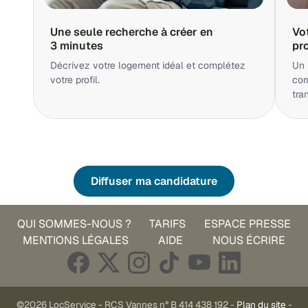
Une seule recherche à créer en
Vo
3 minutes
pr
Décrivez votre logement idéal et complétez
Un 
votre profil.
cor
tra
Diffuser ma candidature
QUI SOMMES-NOUS ?
TARIFS
ESPACE PRESSE
MENTIONS LÉGALES
AIDE
NOUS ÉCRIRE
©2026 LocService - RCS Vannes n° B 414 438 192 -
Plan du site
-