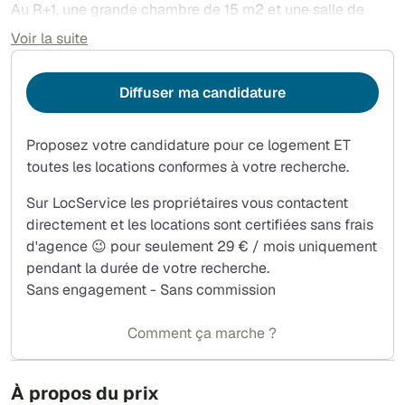
Au R+1, une grande chambre de 15 m2 et une salle de
bain de 10 m2 avec wc
Voir la suite
Au R+2, 2 chambres de 12 m2 et 9 m2 et un deuxième wc
indépendant.
Diffuser ma candidature
Enfin, cet appartement comprend aussi une cave de 30
m2 directement accessible depuis l'intérieur de
l'appartement.
Proposez votre candidature pour ce logement ET
toutes les locations conformes à votre recherche.
Sur LocService les propriétaires vous contactent
directement et les locations sont certifiées sans frais
d'agence 😉 pour seulement 29 € / mois uniquement
pendant la durée de votre recherche.
Sans engagement - Sans commission
Comment ça marche ?
À propos du prix