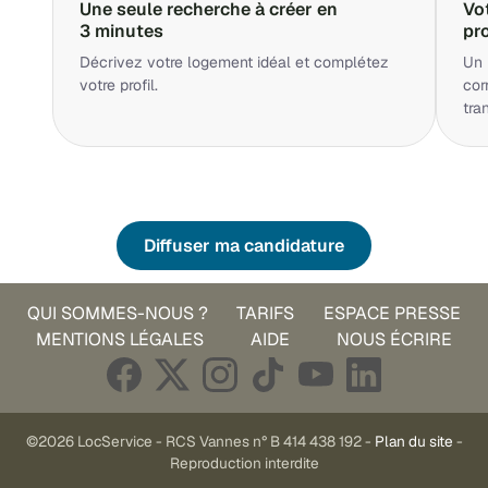
Une seule recherche à créer en
Vo
3 minutes
pr
Décrivez votre logement idéal et complétez
Un 
votre profil.
cor
tra
Diffuser ma candidature
QUI SOMMES-NOUS ?
TARIFS
ESPACE PRESSE
MENTIONS LÉGALES
AIDE
NOUS ÉCRIRE
©2026 LocService - RCS Vannes n° B 414 438 192 -
Plan du site
-
Reproduction interdite