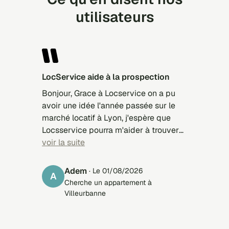
utilisateurs
LocService aide à la prospection
Bonjour, Grace à Locservice on a pu
avoir une idée l'année passée sur le
marché locatif à Lyon, j'espère que
Locsservice pourra m'aider à trouver
un studio à Strasbourg pour la rentrée
voir la suite
septembre 2026/2027
Adem
· Le 01/08/2026
A
Cherche un appartement à
Villeurbanne