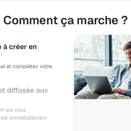
Comment ça marche ?
 à créer en
al et complétez votre
st diffusée aux
nt qui vous
ui est immédiatement