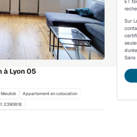
ET to
reche
Sur L
conta
certi
seule
durée
Sans
 à Lyon 05
Meublé
Appartement en colocation
f. 2390818