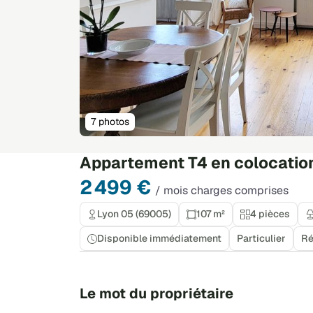
7 photos
Appartement T4 en colocation
2 499 €
/ mois charges comprises
Lyon 05 (69005)
107 m²
4 pièces
Disponible immédiatement
Particulier
Ré
Le mot du propriétaire