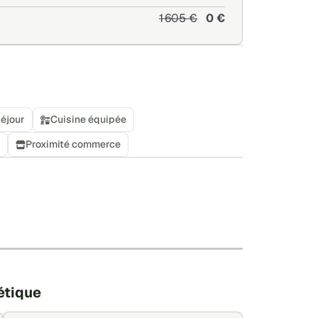
1 605 €
0 €
éjour
Cuisine équipée
Proximité commerce
+
−
Leaflet
|
©
OpenStreetMap
étique