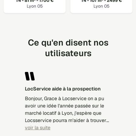
T4 - 81 m² - 1700 €
T4 - 107 m² - 2499 €
Lyon 05
Lyon 05
Ce qu'en disent nos
utilisateurs
LocService aide à la prospection
Bonjour, Grace à Locservice on a pu
avoir une idée l'année passée sur le
marché locatif à Lyon, j'espère que
Locsservice pourra m'aider à trouver
un studio à Strasbourg pour la rentrée
voir la suite
septembre 2026/2027