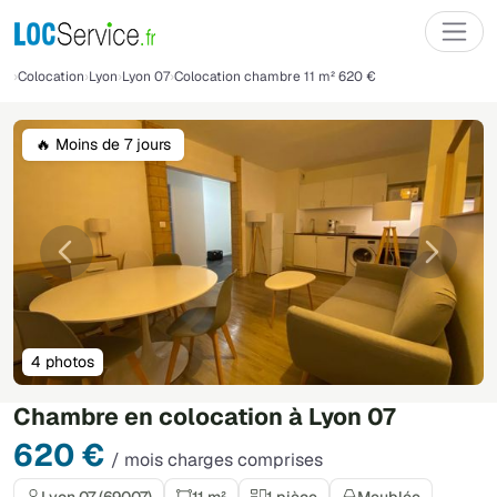
Colocation
Lyon
Lyon 07
Colocation chambre 11 m² 620 €
🔥 Moins de 7 jours
Précédente
Suivant
4 photos
Chambre en colocation à Lyon 07
620 €
/ mois charges comprises
Lyon 07 (69007)
11 m²
1 pièce
Meublée