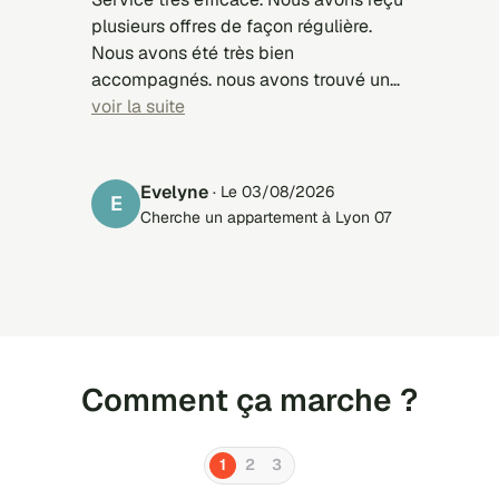
plusieurs offres de façon régulière.
Nous avons été très bien
accompagnés. nous avons trouvé un
appartement pour notre fille. Merci.
voir la suite
Evelyne
· Le 03/08/2026
E
Cherche un appartement à Lyon 07
Comment ça marche ?
1
2
3