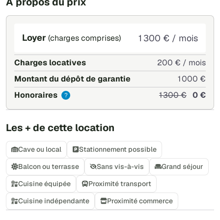
À propos du prix
Très proche du centre ville et au calme. Accès à un bois
immédiat.
Les + de cette location : Stationnement devant la maison
Loyer
1 300 € / mois
(charges comprises)
- Grand séjour - Cuisine équipée - Terrasse - Proximité
transports en commun - Proximité commerces - Local de
Charges locatives
200 € / mois
stockage. Espace boisé à proximité immédiat
Montant du dépôt de garantie
1 000 €
Honoraires
1 300 €
0 €
?
Les + de cette location
Cave ou local
Stationnement possible
Balcon ou terrasse
Sans vis-à-vis
Grand séjour
Cuisine équipée
Proximité transport
Cuisine indépendante
Proximité commerce