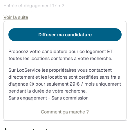
Entrée et dégagement 17 m2
Séjour 26 m2
Voir la suite
Cuisine 12 m2
Salle d'eau + WC 2.5 m2
Chambre 1 12 m2
Diffuser ma candidature
Chambre 2 20 m2
Véranda 6 m2
Proposez votre candidature pour ce logement ET
Soit 100 m2 au rez de chaussé d'une maison, on y
toutes les locations conformes à votre recherche.
trouvera également un local de rangement fermé de près
de 8 m2.
Sur LocService les propriétaires vous contactent
directement et les locations sont certifiées sans frais
Les commodités
d'agence 😉 pour seulement 29 € / mois uniquement
5 mn à pieds des transports en commun, Etablissements
pendant la durée de votre recherche.
scolaires, crèche et garderie, médiathèque, cinéma, 2
Sans engagement - Sans commission
Bassins aquatiques, 2 salles de sport: keep cool et
l'Appart, Proches commerces (LIDL, Leclerc, Intermarché,
Comment ça marche ?
Producteurs locaux, commerces bio, marché le mercredi
et samedi matin).
Environnement