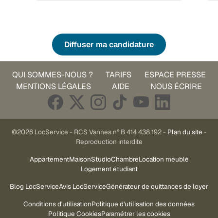
Diffuser ma candidature
QUI SOMMES-NOUS ?
TARIFS
ESPACE PRESSE
MENTIONS LÉGALES
AIDE
NOUS ÉCRIRE
©2026 LocService - RCS Vannes n° B 414 438 192 -
Plan du site
-
Reproduction interdite
Appartement
Maison
Studio
Chambre
Location meublé
Logement étudiant
Blog LocService
Avis LocService
Générateur de quittances de loyer
Conditions d'utilisation
Politique d'utilisation des données
Politique Cookies
Paramétrer les cookies