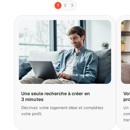
1
2
3
Une seule recherche à créer en
Vo
3 minutes
pr
Décrivez votre logement idéal et complétez
Un 
votre profil.
cor
tra