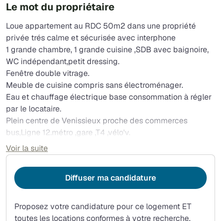
Le mot du propriétaire
Loue appartement au RDC 50m2 dans une propriété
privée trés calme et sécurisée avec interphone
1 grande chambre, 1 grande cuisine ,SDB avec baignoire,
WC indépendant,petit dressing.
Fenêtre double vitrage.
Meuble de cuisine compris sans électroménager.
Eau et chauffage électrique base consommation à régler
par le locataire.
Plein centre de Venissieux proche des commerces
bus,Ligne 12.métro ,gare ,T4 ,vélo'v.
Place de parking de la ville de Vénissieux à côté de
Voir la suite
l'appartement.
Diffuser ma candidature
Proposez votre candidature pour ce logement ET
toutes les locations conformes à votre recherche.