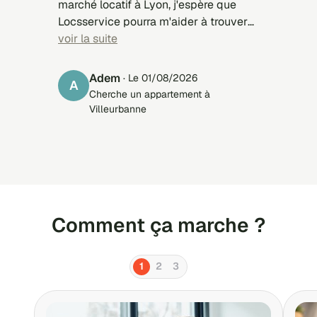
marché locatif à Lyon, j'espère que
Locsservice pourra m'aider à trouver
un studio à Strasbourg pour la rentrée
voir la suite
septembre 2026/2027
Adem
· Le 01/08/2026
A
Cherche un appartement à
Villeurbanne
Comment ça marche ?
1
2
3