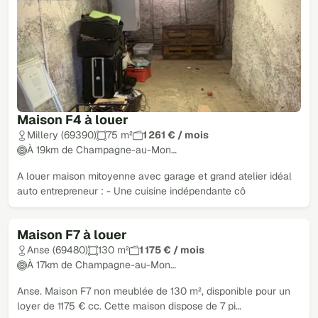
Maison F4 à louer
Millery (69390)
75 m²
1 261 € / mois
À 19km de Champagne-au-Mon…
A louer maison mitoyenne avec garage et grand atelier idéal
auto entrepreneur : - Une cuisine indépendante cô
Maison F7 à louer
Loué
Anse (69480)
130 m²
1 175 € / mois
À 17km de Champagne-au-Mon…
Anse. Maison F7 non meublée de 130 m², disponible pour un
loyer de 1175 € cc. Cette maison dispose de 7 pi…