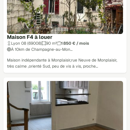
Maison F4 à louer
Lyon 08 (69008)
90 m²
1 850 € / mois
À 10km de Champagne-au-Mon…
Maison indépendante à Monplaisir,rue Neuve de Monplaisir,
très calme ,orienté Sud, peu de vis à vis, proche…