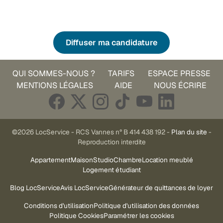
Diffuser ma candidature
QUI SOMMES-NOUS ?
TARIFS
ESPACE PRESSE
MENTIONS LÉGALES
AIDE
NOUS ÉCRIRE
©2026 LocService - RCS Vannes n° B 414 438 192 -
Plan du site
-
Reproduction interdite
Appartement
Maison
Studio
Chambre
Location meublé
Logement étudiant
Blog LocService
Avis LocService
Générateur de quittances de loyer
Conditions d'utilisation
Politique d'utilisation des données
Politique Cookies
Paramétrer les cookies