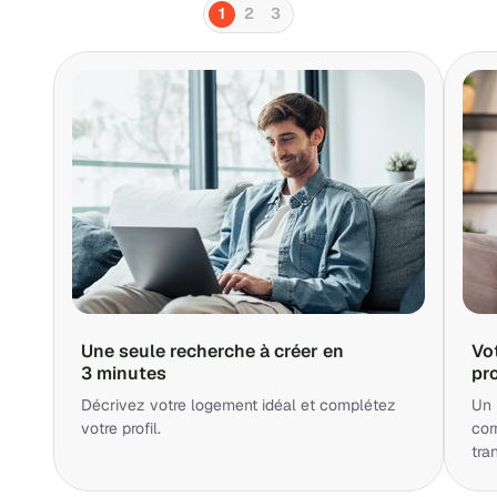
1
2
3
Une seule recherche à créer en
Vo
3 minutes
pr
Décrivez votre logement idéal et complétez
Un 
votre profil.
cor
tra