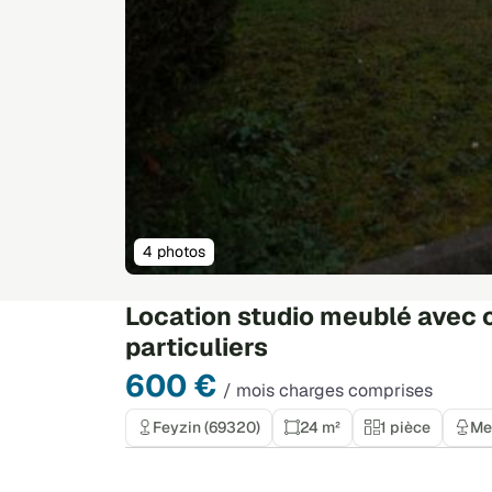
4 photos
Location studio meublé avec c
particuliers
600 €
/ mois charges comprises
Feyzin (69320)
24 m²
1 pièce
Me