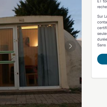
ET to
reche
Sur L
conta
certi
seule
durée
Sans
Suivante