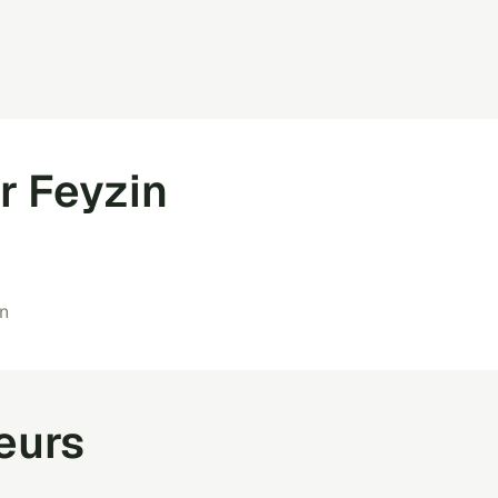
r Feyzin
in
teurs