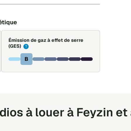
Leaflet
|
©
OpenStreetMap
étique
Émission de gaz à effet de serre
(GES)
?
B
ios à louer à Feyzin et