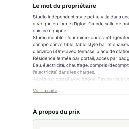
Le mot du propriétaire
Studio indépendant style petite villa dans un
atypique en forme d'igloo. Grande salle de ba
cuisine équipée.
Studio meublé : four micro-ondes, réfrigérate
canapé convertible, table style bar et chaises 
d'environ 50m² avec terrasse, place de stati
Résidence fermée par portail, accès par badg
Eau, électricité, chauffage, compris (decom
l'electricite) dans les charges.
Accès par portail avec badge. Pas de vis à vis
Pas de frais d'agence - Smart Garant ou équ
Voir la suite
À propos du prix