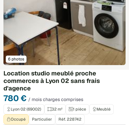
6 photos
Location studio meublé proche
commerces à Lyon 02 sans frais
d'agence
780 €
/ mois charges comprises
Lyon 02 (69002)
32 m²
1 pièce
Meublé
Occupé
Particulier
Réf. 228742