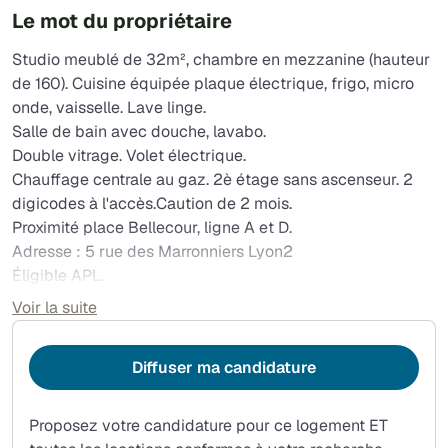
Le mot du propriétaire
Studio meublé de 32m², chambre en mezzanine (hauteur
de 160). Cuisine équipée plaque électrique, frigo, micro
onde, vaisselle. Lave linge.
Salle de bain avec douche, lavabo.
Double vitrage. Volet électrique.
Chauffage centrale au gaz. 2è étage sans ascenseur. 2
digicodes à l'accès.Caution de 2 mois.
Proximité place Bellecour, ligne A et D.
Adresse : 5 rue des Marronniers Lyon2
Éligible APL.
Loyer comprenant l'eau, l'électricité, le gaz pour le
Voir la suite
chauffage et l'assurance du logement. 780€.
Diffuser ma candidature
Proposez votre candidature pour ce logement ET