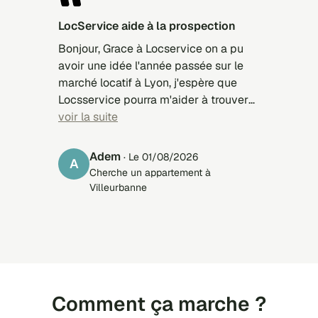
LocService aide à la prospection
Bonjour, Grace à Locservice on a pu
avoir une idée l'année passée sur le
marché locatif à Lyon, j'espère que
Locsservice pourra m'aider à trouver
un studio à Strasbourg pour la rentrée
voir la suite
septembre 2026/2027
Adem
· Le 01/08/2026
A
Cherche un appartement à
Villeurbanne
Comment ça marche ?