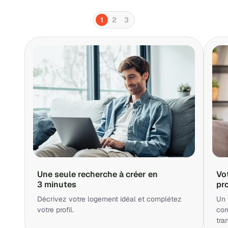
1
2
3
Une seule recherche à créer en
Vo
3 minutes
pr
Décrivez votre logement idéal et complétez
Un 
votre profil.
cor
tra