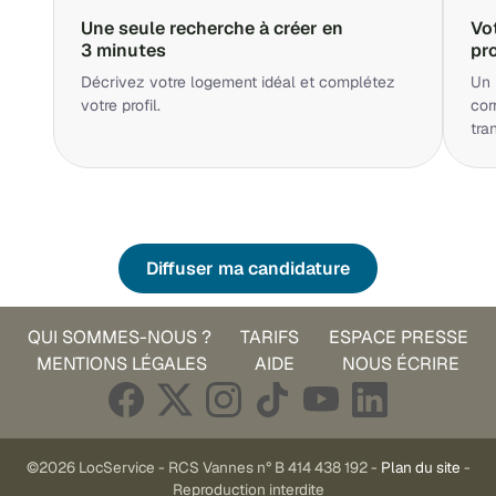
Une seule recherche à créer en
Vo
3 minutes
pr
Décrivez votre logement idéal et complétez
Un 
votre profil.
cor
tra
Diffuser ma candidature
QUI SOMMES-NOUS ?
TARIFS
ESPACE PRESSE
MENTIONS LÉGALES
AIDE
NOUS ÉCRIRE
©2026 LocService - RCS Vannes n° B 414 438 192 -
Plan du site
-
Reproduction interdite