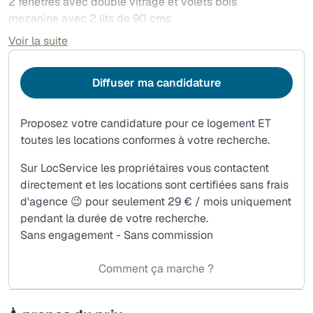
2 fenetres avec double vitrage et volets bois
mezanine avec 2 lits de 90 cms
machine à laver, avec séchage par souffleur
Voir la suite
parking avec l'immeuble
Diffuser ma candidature
Proposez votre candidature pour ce logement ET
toutes les locations conformes à votre recherche.
Sur LocService les propriétaires vous contactent
directement et les locations sont certifiées sans frais
d'agence 😉 pour seulement 29 € / mois uniquement
pendant la durée de votre recherche.
Sans engagement - Sans commission
Comment ça marche ?