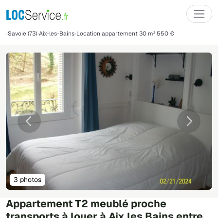
Savoie (73)
Aix-les-Bains
Location appartement 30 m² 550 €
Précédente
Suivant
3 photos
Appartement T2 meublé proche
transports à louer à Aix les Bains entre